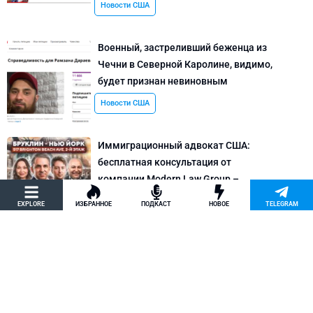
Новости США
Военный, застреливший беженца из
Чечни в Северной Каролине, видимо,
будет признан невиновным
Новости США
Иммиграционный адвокат США:
бесплатная консультация от
компании Modern Law Group –
политическое убежище в США и др.
EXPLORE
ИЗБРАННОЕ
ПОДКАСТ
НОВОЕ
TELEGRAM
Новости США
Как придумать кейс на политическое
убежище в США: “Тюбики-нелегалы”
считают, что Илья Киселев, TeachBK,
создал фальшивую историю