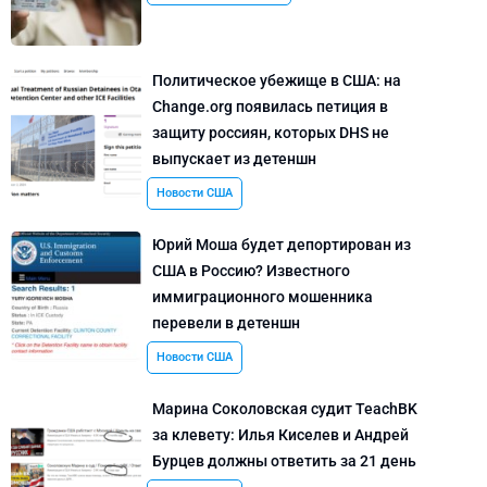
Политическое убежище в США: на
Change.org появилась петиция в
защиту россиян, которых DHS не
выпускает из детеншн
Новости США
Юрий Моша будет депортирован из
США в Россию? Известного
иммиграционного мошенника
перевели в детеншн
Новости США
Марина Соколовская судит TeachBK
за клевету: Илья Киселев и Андрей
Бурцев должны ответить за 21 день