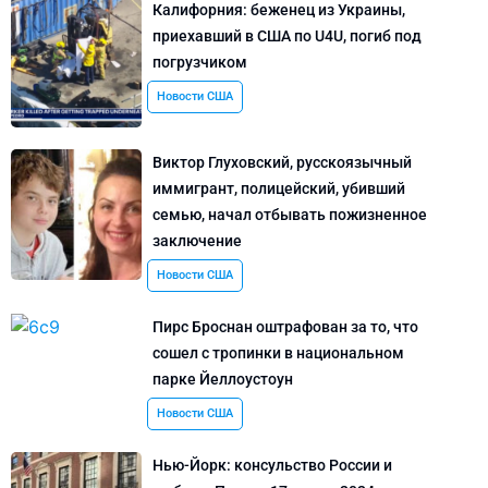
Калифорния: беженец из Украины,
приехавший в США по U4U, погиб под
погрузчиком
Новости США
Виктор Глуховский, русскоязычный
иммигрант, полицейский, убивший
семью, начал отбывать пожизненное
заключение
Новости США
Пирс Броснан оштрафован за то, что
сошел с тропинки в национальном
парке Йеллоустоун
Новости США
Нью-Йорк: консульство России и