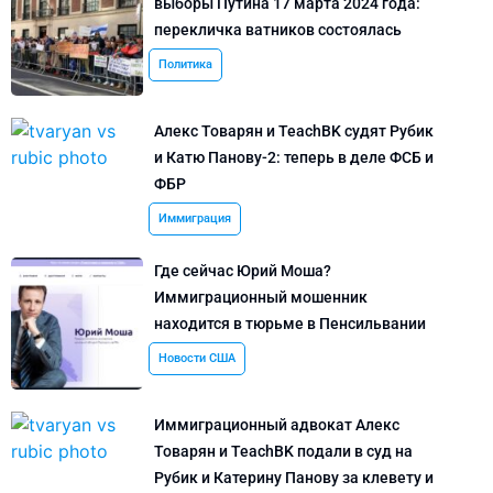
выборы Путина 17 марта 2024 года:
перекличка ватников состоялась
Политика
Алекс Товарян и TeachBK судят Рубик
и Катю Панову-2: теперь в деле ФСБ и
ФБР
Иммиграция
Где сейчас Юрий Моша?
Иммиграционный мошенник
находится в тюрьме в Пенсильвании
Новости США
Иммиграционный адвокат Алекс
Товарян и TeachBK подали в суд на
Рубик и Катерину Панову за клевету и