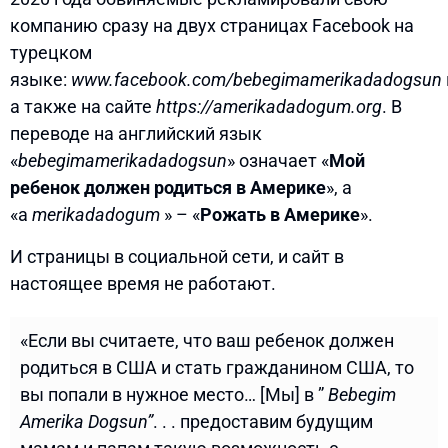
компанию сразу на двух страницах Facebook на
турецком
языке:
www.facebook.com/bebegimamerikadadogsun
а также на сайте
https://amerikadadogum.org
. В
переводе на английский язык
«
bebegimamerikadadogsun
» означает «
Мой
ребенок должен родиться в Америке
», а
«a
merikadadogum
» – «
Рожать в Америке
».
И страницы в социальной сети, и сайт в
настоящее время не работают.
«Если вы считаете, что ваш ребенок должен
родиться в США и стать гражданином США, то
вы попали в нужное место… [Мы] в ”
Bebegim
Amerika Dogsun”
. . . предоставим будущим