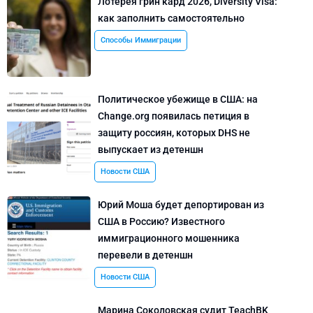
Лотерея грин кард 2026, Diversity Visa:
как заполнить самостоятельно
Способы Иммиграции
Политическое убежище в США: на
Change.org появилась петиция в
защиту россиян, которых DHS не
выпускает из детеншн
Новости США
Юрий Моша будет депортирован из
США в Россию? Известного
иммиграционного мошенника
перевели в детеншн
Новости США
Марина Соколовская судит TeachBK