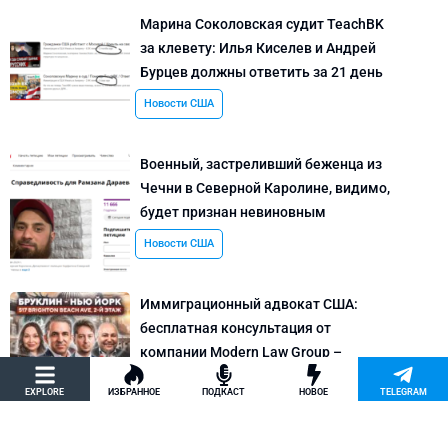
Марина Соколовская судит TeachBK
за клевету: Илья Киселев и Андрей
Бурцев должны ответить за 21 день
Новости США
Военный, застреливший беженца из
Чечни в Северной Каролине, видимо,
будет признан невиновным
Новости США
Иммиграционный адвокат США:
бесплатная консультация от
компании Modern Law Group –
политическое убежище в США и др.
EXPLORE
ИЗБРАННОЕ
ПОДКАСТ
НОВОЕ
TELEGRAM
Новости США