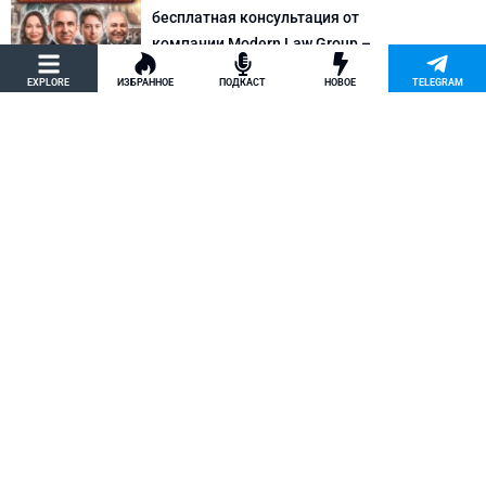
бесплатная консультация от
компании Modern Law Group –
политическое убежище в США и др.
EXPLORE
ИЗБРАННОЕ
ПОДКАСТ
НОВОЕ
TELEGRAM
Новости США
Как придумать кейс на политическое
убежище в США: “Тюбики-нелегалы”
считают, что Илья Киселев, TeachBK,
создал фальшивую историю
Внимание, Афера
Марина Соколовская начала
кампанию, чтобы остановить клевету
TeachBK: Илья Киселев и Андрей
Бурцев врут, что она шпионит для
Кремля
Внимание, Афера