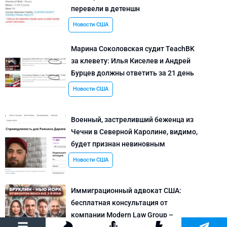
перевели в детеншн
Новости США
Марина Соколовская судит TeachBK
за клевету: Илья Киселев и Андрей
Бурцев должны ответить за 21 день
Новости США
Военный, застреливший беженца из
Чечни в Северной Каролине, видимо,
будет признан невиновным
Новости США
Иммиграционный адвокат США:
бесплатная консультация от
компании Modern Law Group –
политическое убежище в США и др.