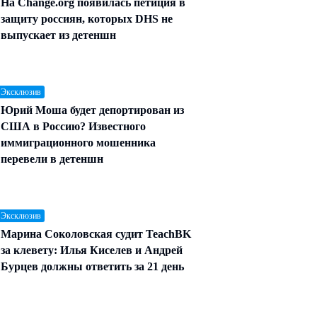
На Change.org появилась петиция в
защиту россиян, которых DHS не
выпускает из детеншн
 Эксклюзив
Юрий Моша будет депортирован из
США в Россию? Известного
иммиграционного мошенника
перевели в детеншн
 Эксклюзив
Марина Соколовская судит TeachBK
за клевету: Илья Киселев и Андрей
Бурцев должны ответить за 21 день