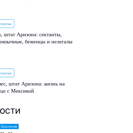
епортаж
, штат Аризона: сектанты,
коязычные, беженцы и нелегалы
епортаж
ес, штат Аризона: жизнь на
ице с Мексикой
ОСТИ
 Эксклюзив