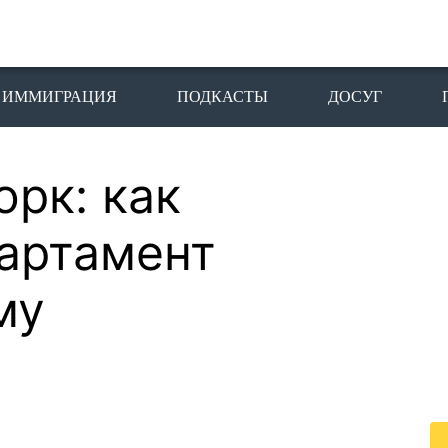
ИММИГРАЦИЯ
ПОДКАСТЫ
ДОСУГ
рк: как
П
I
артамент
Пе
му
го
жи
По
жи
це