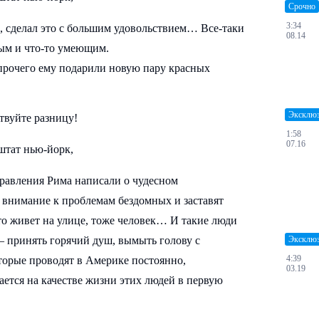
Срочно
3:34
, сделал это с большим удовольствием… Все-таки
08.14
вым и что-то умеющим.
прочего ему подарили новую пару красных
Эксклю
твуйте разницу!
1:58
07.16
равления Рима написали о чудесном
т внимание к проблемам бездомных и заставят
кто живет на улице, тоже человек… И такие люди
 принять горячий душ, вымыть голову с
Эксклю
4:39
орые проводят в Америке постоянно,
03.19
ется на качестве жизни этих людей в первую