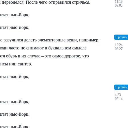
11:18
ереоделся. После чего отправился стричься.
09.02
Срочно,
ле разучился делать элементарные вещи, например,
12:24
люди часто не снимают в буквальном смысле
08.27
я обувь в их случае – это самое дорогое, что
инсы или свитер.
Срочно,
4:23
08.14