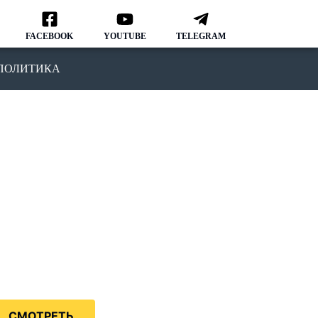
FACEBOOK
YOUTUBE
TELEGRAM
ПОЛИТИКА
ОДКАСТ
MMIGRATION NATION
рвый подкаст, в котором мы
ворим о различных аспектах
зни и адаптации в США.
дкаст IMMIGRATION NATION –
знь в США без купюр и
нзуры.
СМОТРЕТЬ