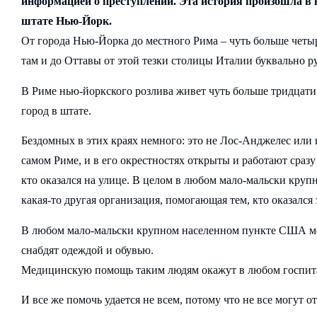
информацией о преступлении. Эта история произошла в 
штате Нью-Йорк.
От города Нью-Йорка до местного Рима – чуть больше четыр
там и до Оттавы от этой тезки столицы Италии буквально р
В Риме нью-йоркского розлива живет чуть больше тридцати 
город в штате.
Бездомных в этих краях немного: это не Лос-Анджелес или 
самом Риме, и в его окрестностях открыты и работают сраз
кто оказался на улице. В целом в любом мало-мальски кру
какая-то другая организация, помогающая тем, кто оказался 
В любом мало-мальски крупном населенном пункте США мож
снабдят одеждой и обувью.
Медицинскую помощь таким людям окажут в любом госпитал
И все же помочь удается не всем, потому что не все могут о