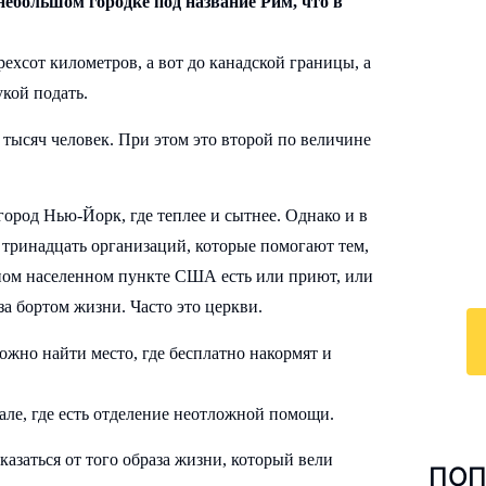
небольшом городке под название Рим, что в
ехсот километров, а вот до канадской границы, а
укой подать.
И
тысяч человек. При этом это второй по величине
к
По
город Нью-Йорк, где теплее и сытнее. Однако и в
у
у тринадцать организаций, которые помогают тем,
с 
пном населенном пункте США есть или приют, или
ра
за бортом жизни. Часто это церкви.
но найти место, где бесплатно накормят и
е, где есть отделение неотложной помощи.
тказаться от того образа жизни, который вели
ПОП