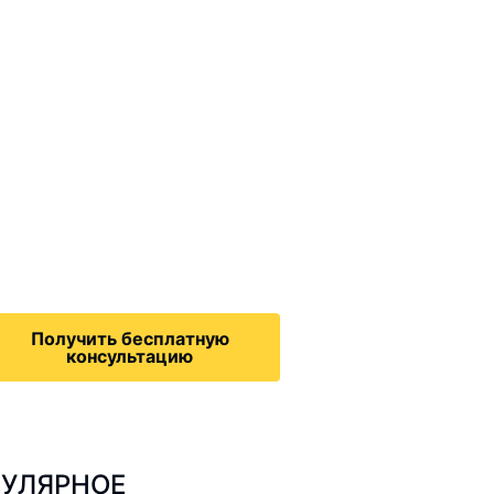
ммиграционные
онсультации
дача на политическое
бежище в США, воссоединение
семьей, запрос на получение
зрешения на работу,
Получить бесплатную
консультацию
УЛЯРНОЕ