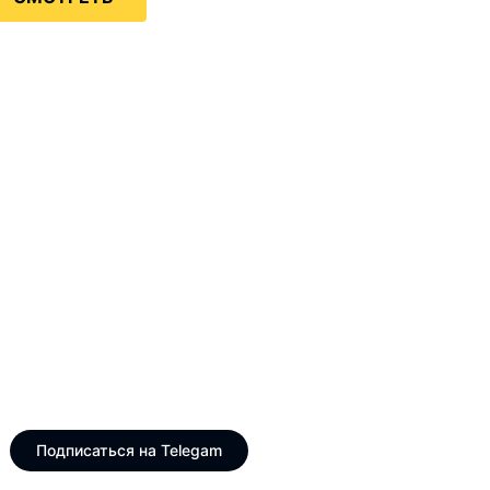
Только интересные и
свежие новости
Telegram канал VinogradUS
Подписаться на Telegam