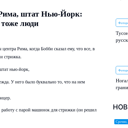
Рима, штат Нью-Йорк:
 тоже люди
Фотор
Тусон
русс
нтра Рима, когда Бобби сказал ему, что все, в
 и стрижка.
Фотор
Ногал
жда. У него было буквально то, что на нем
гран
фицер.
НОВ
работу ​​с парой машинок для стрижки (он решил
Срочно,