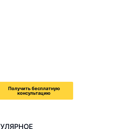
ммиграционные
онсультации
дача на политическое
бежище в США, воссоединение
семьей, запрос на получение
зрешения на работу,
Получить бесплатную
консультацию
УЛЯРНОЕ