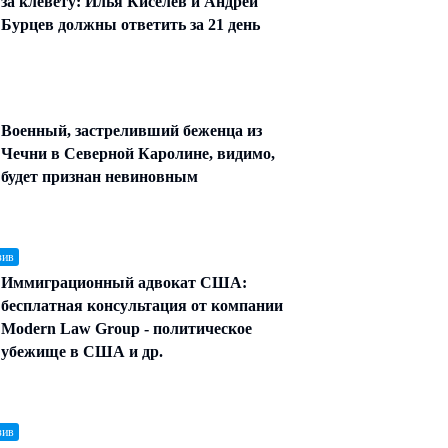
за клевету: Илья Киселев и Андрей
Бурцев должны ответить за 21 день
Военный, застреливший беженца из
Чечни в Северной Каролине, видимо,
будет признан невиновным
зив
Иммиграционный адвокат США:
бесплатная консультация от компании
Modern Law Group - политическое
убежище в США и др.
зив