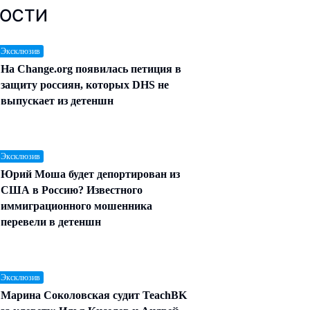
ОСТИ
 Эксклюзив
На Change.org появилась петиция в
защиту россиян, которых DHS не
выпускает из детеншн
 Эксклюзив
Юрий Моша будет депортирован из
США в Россию? Известного
иммиграционного мошенника
перевели в детеншн
 Эксклюзив
Марина Соколовская судит TeachBK