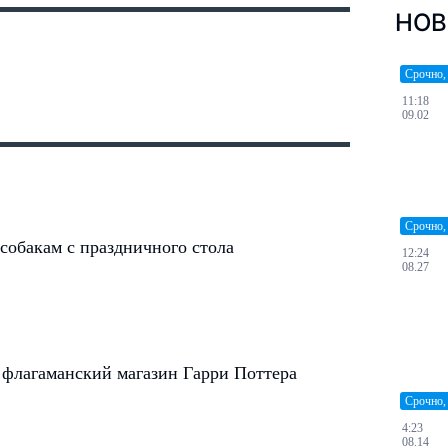
НОВ
Срочно,
11:18
09.02
Срочно,
 собакам с праздничного стола
12:24
08.27
флагаманский магазин Гарри Поттера
Срочно,
4:23
08.14