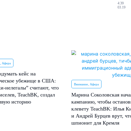
4:39
03.19
, Афера
идумать кейс на
ческое убежище в США:
Внимание, Афера
и-нелегалы” считают, что
иселев, TeachBK, создал
Марина Соколовская нача
ивую историю
кампанию, чтобы останов
клевету TeachBK: Илья К
и Андрей Бурцев врут, чт
шпионит для Кремля