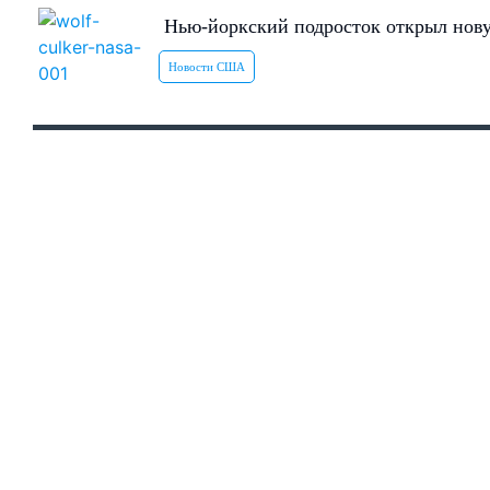
Нью-йоркский подросток открыл нов
Новости США