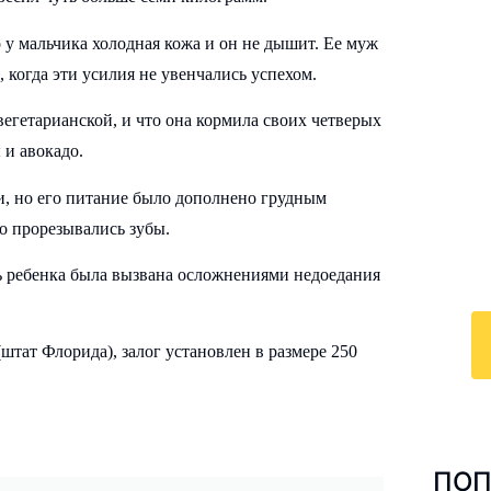
 у мальчика холодная кожа и он не дышит. Ее муж
 когда эти усилия не увенчались успехом.
И
егетарианской, и что она кормила своих четверых
к
и авокадо.
и, но его питание было дополнено грудным
По
у
го прорезывались зубы.
с 
рть ребенка была вызвана осложнениями недоедания
ра
штат Флорида), залог установлен в размере 250
ПОП