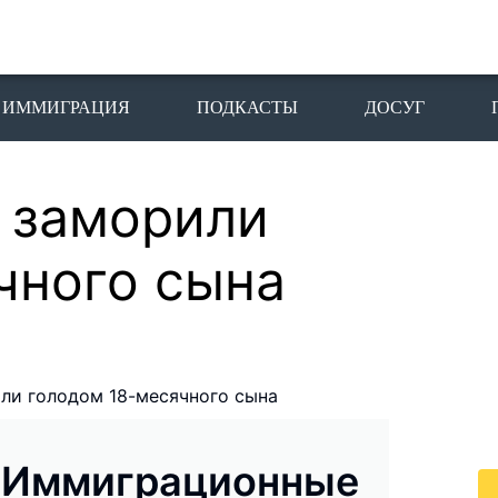
ИММИГРАЦИЯ
ПОДКАСТЫ
ДОСУГ
 заморили
П
I
чного сына
Пе
го
жи
По
ли голодом 18-месячного сына
жи
це
Иммиграционные