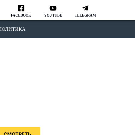
FACEBOOK
YOUTUBE
TELEGRAM
ПОЛИТИКА
ОДКАСТ
MMIGRATION NATION
рвый подкаст, в котором мы
ворим о различных аспектах
зни и адаптации в США.
дкаст IMMIGRATION NATION –
знь в США без купюр и
нзуры.
СМОТРЕТЬ