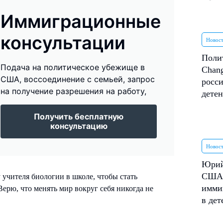
Иммиграционные
консультации
Новос
Поли
Подача на политическое убежище в
Chang
США, воссоединение с семьей, запрос
росси
на получение разрешения на работу,
дете
Получить бесплатную
консультацию
Новос
Юрий
США 
 учителя биологии в школе, чтобы стать
имми
ерю, что менять мир вокруг себя никогда не
в де