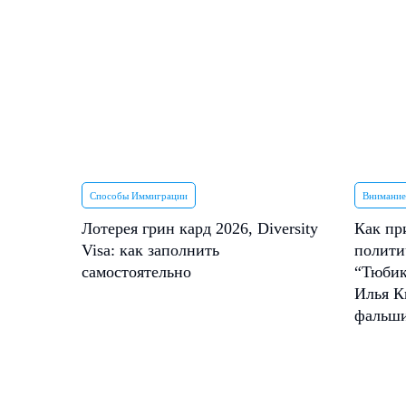
Способы Иммиграции
Внимание
Лотерея грин кард 2026, Diversity
Как пр
Visa: как заполнить
полити
самостоятельно
“Тюбик
Илья К
фальш