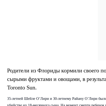
Родители из Флориды кормили своего по
сырыми фруктами и овощами, в результа
Toronto Sun.
35-летней Шейле О’Лири и 30-летнему Райану О’Лири бы
убийстве их 18-месячного сына. На момент смерти ребенок 