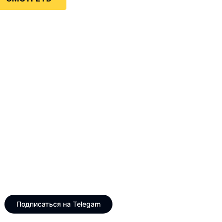
Только интересные и
свежие новости
Telegram канал VinogradUS
Подписаться на Telegam