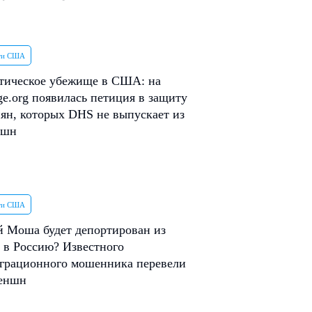
ти США
тическое убежище в США: на
e.org появилась петиция в защиту
ян, которых DHS не выпускает из
ншн
ти США
 Моша будет депортирован из
в Россию? Известного
грационного мошенника перевели
теншн