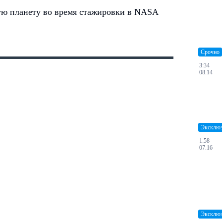
ую планету во время стажировки в NASA
Срочно
3:34
08.14
Эксклю
1:58
07.16
Эксклю