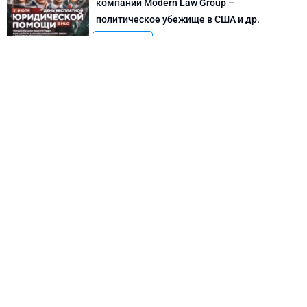
компании Modern Law Group –
политическое убежище в США и др.
Новости США
Как придумать кейс на политическое
убежище в США: “Тюбики-нелегалы”
считают, что Илья Киселев, TeachBK,
создал фальшивую историю
Внимание, Афера
Марина Соколовская начала
кампанию, чтобы остановить клевету
TeachBK: Илья Киселев и Андрей
Бурцев врут, что она шпионит для
Кремля
Внимание, Афера