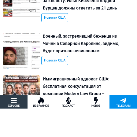
за клевету: Илья Киселев и Андрей
Бурцев должны ответить за 21 день
Новости США
Военный, застреливший беженца из
Чечни в Северной Каролине, видимо,
будет признан невиновным
Новости США
Иммиграционный адвокат США:
бесплатная консультация от
компании Modern Law Group –
политическое убежище в США и др.
EXPLORE
ИЗБРАННОЕ
ПОДКАСТ
НОВОЕ
TELEGRAM
Новости США
Как придумать кейс на политическое
убежище в США: “Тюбики-нелегалы”