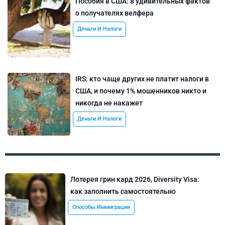
Пособия в США: 8 удивительных фактов
о получателях велфера
Деньги И Налоги
IRS: кто чаще других не платит налоги в
США, и почему 1% мошенников никто и
никогда не накажет
Деньги И Налоги
Лотерея грин кард 2026, Diversity Visa:
как заполнить самостоятельно
Способы Иммиграции