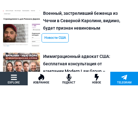
Военный, застреливший беженца из
Чечни в Северной Каролине, видимо,
будет признан невиновным
Новости США
Иммиграционный адвокат США:
бесплатная консультация от
компании Modern Law Group –
политическое убежище в США и др.
EXPLORE
ИЗБРАННОЕ
ПОДКАСТ
НОВОЕ
TELEGRAM
Новости США
Как придумать кейс на политическое
убежище в США: “Тюбики-нелегалы”
считают, что Илья Киселев, TeachBK,
создал фальшивую историю
Внимание, Афера