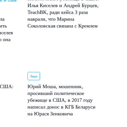
Илья Киселев и Андрей Бурцев,
TeachBK, ради кейса 3 раза
ла
наврали, что Марина
ить
Соколовская связана с Кремлем
иселев
о она
Люди
в США:
Юрий Моша, мошенник,
просивший политическое
убежище в США, в 2017 году
написал донос в КГБ Беларуси
на Юрася Зенковича