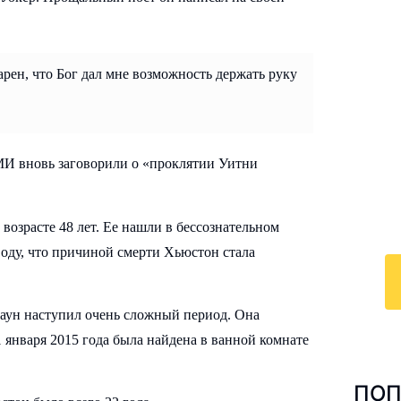
арен, что Бог дал мне возможность держать руку
И
к
 СМИ вновь заговорили о «проклятии Уитни
По
у
с 
возрасте 48 лет. Ее нашли в бессознательном
ра
воду, что причиной смерти Хьюстон стала
раун наступил очень сложный период. Она
1 января 2015 года была найдена в ванной комнате
ПОП