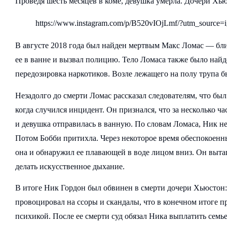
Проведя шесть месяцев в коме, девушка умерла. Дочери Хью
https://www.instagram.com/p/B520vIOjLmf/?utm_source=
В августе 2018 года был найден мертвым Макс Ломас — бл
ее в ванне и вызвал полицию. Тело Ломаса также было найд
передозировка наркотиков. Возле лежащего на полу трупа 
Незадолго до смерти Ломас рассказал следователям, что был
когда случился инцидент. Он признался, что за несколько ч
и девушка отправилась в ванную. По словам Ломаса, Ник нес
Потом Бобби притихла. Через некоторое время обеспокоенн
она и обнаружил ее плавающей в воде лицом вниз. Он выта
делать искусственное дыхание.
В итоге Ник Гордон был обвинен в смерти дочери Хьюстон:
провоцировал на ссоры и скандалы, что в конечном итоге 
психикой. После ее смерти суд обязал Ника выплатить сем