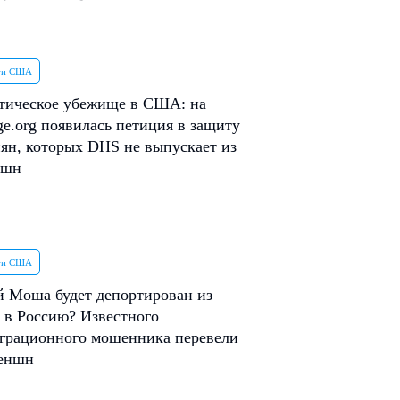
ти США
тическое убежище в США: на
e.org появилась петиция в защиту
ян, которых DHS не выпускает из
ншн
ти США
 Моша будет депортирован из
в Россию? Известного
грационного мошенника перевели
теншн