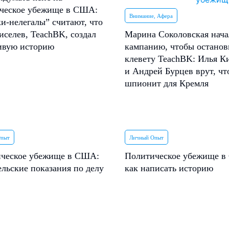
ческое убежище в США:
Внимание, Афера
и-нелегалы” считают, что
иселев, TeachBK, создал
Марина Соколовская нача
ивую историю
кампанию, чтобы останов
клевету TeachBK: Илья К
и Андрей Бурцев врут, чт
шпионит для Кремля
Опыт
Личный Опыт
ческое убежище в США:
Политическое убежище 
ельские показания по делу
как написать историю