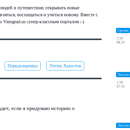
людей и путешествия; открывать новые
вляться, восхищаться и учиться новому. Вместе с
 Vinograd.us супер-классным порталом :-)
Срочно
3:34
08.14
Передозировка
Уитни Хьюстон
Эксклю
1:58
07.16
дет, если я придумаю историю о
Эксклю