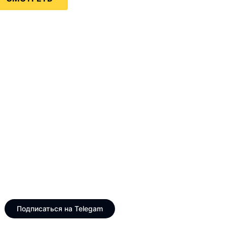
Только интересные и
свежие новости
Telegram канал VinogradUS
Подписаться на Telegam