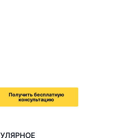
ммиграционные
онсультации
дача на политическое
бежище в США, воссоединение
семьей, запрос на получение
зрешения на работу,
Получить бесплатную
консультацию
УЛЯРНОЕ