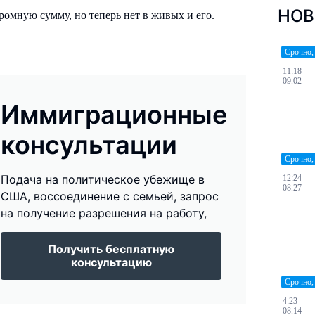
НОВ
омную сумму, но теперь нет в живых и его.
Срочно,
11:18
09.02
Иммиграционные
консультации
Срочно,
Подача на политическое убежище в
12:24
08.27
США, воссоединение с семьей, запрос
на получение разрешения на работу,
Получить бесплатную
консультацию
Срочно,
4:23
08.14