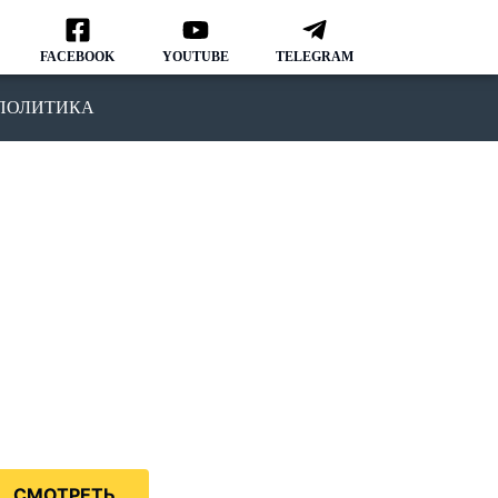
FACEBOOK
YOUTUBE
TELEGRAM
ПОЛИТИКА
ОДКАСТ
MMIGRATION NATION
рвый подкаст, в котором мы
ворим о различных аспектах
зни и адаптации в США.
дкаст IMMIGRATION NATION –
знь в США без купюр и
нзуры.
СМОТРЕТЬ