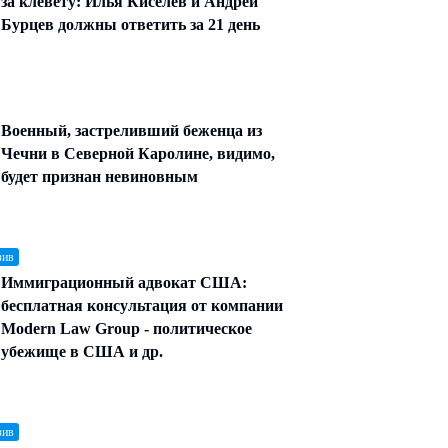
за клевету: Илья Киселев и Андрей
Бурцев должны ответить за 21 день
Военный, застреливший беженца из
Чечни в Северной Каролине, видимо,
будет признан невиновным
зив
Иммиграционный адвокат США:
бесплатная консультация от компании
Modern Law Group - политическое
убежище в США и др.
зив