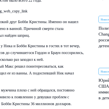
стон было всего 22 года.
ig_web_copy_link
Новос
изкий друг Бобби Кристины. Именно он нашел
Поли
ено в ванной. Причиной смерти стала
Chang
был найден шприц.
росси
дете
 у Ника и Бобби Кристины в гостях в тот вечер,
асов до случившегося Гордон и Браун поссорились,
колько раз заходил к ней.
ый Макс решил поинтересоваться, как
Новос
щил ее из ванны. А подоспевший Ник начал
Юрий
США 
 мужчина плохо с ней обращался, постоянно
имми
привело к появлению у девушки проблем с
в де
ье Бобби Кристины 36 миллионов долларов.