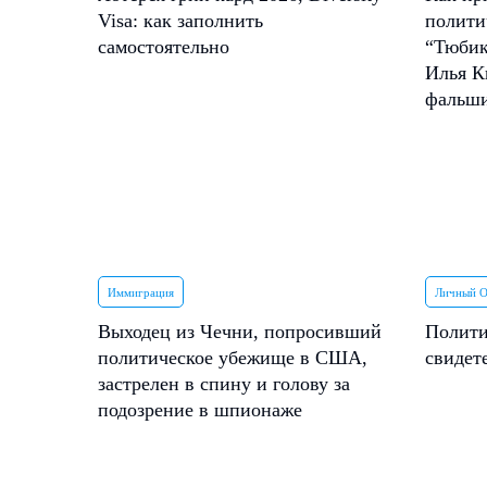
Visa: как заполнить
полити
самостоятельно
“Тюбик
Илья К
фальш
Иммиграция
Личный 
Выходец из Чечни, попросивший
Полити
политическое убежище в США,
свидет
застрелен в спину и голову за
подозрение в шпионаже