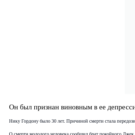
Он был признан виновным в ее депрессия
Нику Гордону было 30 лет. Причиной смерти стала передоз
О смерти молодого человека сообщил брат покойного Джек 