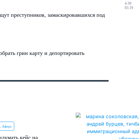
4:39
03.19
щут преступников, замаскировавшихся под
брать грин карту и депортировать
, Афера
идумать кейс на