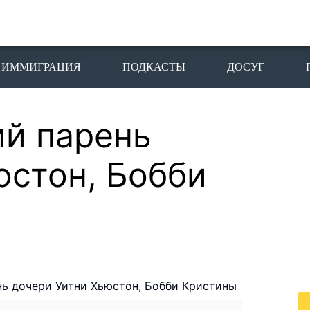
ИММИГРАЦИЯ
ПОДКАСТЫ
ДОСУГ
й парень
П
I
юстон, Бобби
Пе
го
жи
По
жи
це
ь дочери Уитни Хьюстон, Бобби Кристины