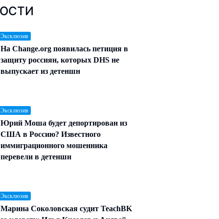
ОСТИ
 Эксклюзив
На Change.org появилась петиция в
защиту россиян, которых DHS не
выпускает из детеншн
 Эксклюзив
Юрий Моша будет депортирован из
США в Россию? Известного
иммиграционного мошенника
перевели в детеншн
 Эксклюзив
Марина Соколовская судит TeachBK