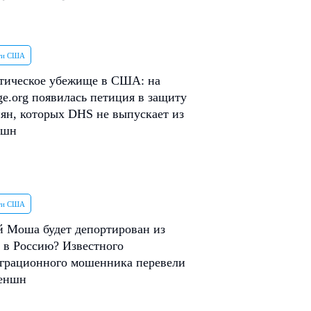
ти США
тическое убежище в США: на
e.org появилась петиция в защиту
ян, которых DHS не выпускает из
ншн
ти США
 Моша будет депортирован из
в Россию? Известного
грационного мошенника перевели
теншн