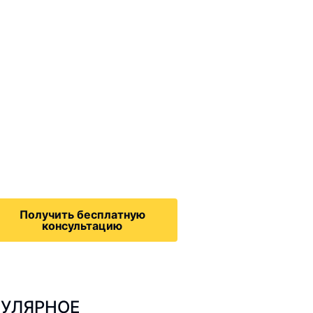
ммиграционные
онсультации
дача на политическое
бежище в США, воссоединение
семьей, запрос на получение
зрешения на работу,
Получить бесплатную
консультацию
УЛЯРНОЕ