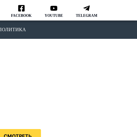
FACEBOOK
YOUTUBE
TELEGRAM
ПОЛИТИКА
ОДКАСТ
MMIGRATION NATION
рвый подкаст, в котором мы
ворим о различных аспектах
зни и адаптации в США.
дкаст IMMIGRATION NATION –
знь в США без купюр и
нзуры.
СМОТРЕТЬ