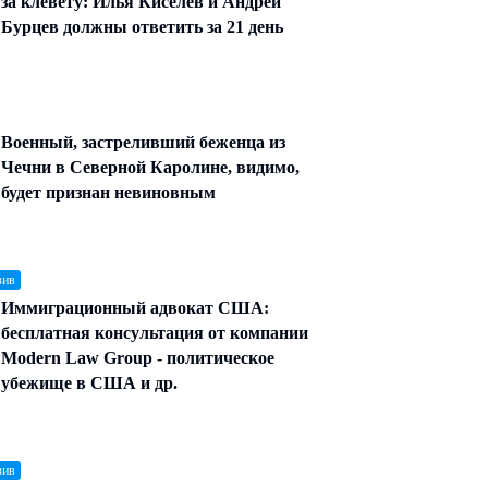
за клевету: Илья Киселев и Андрей
Бурцев должны ответить за 21 день
Военный, застреливший беженца из
Чечни в Северной Каролине, видимо,
будет признан невиновным
зив
Иммиграционный адвокат США:
бесплатная консультация от компании
Modern Law Group - политическое
убежище в США и др.
зив