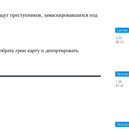
щут преступников, замаскировавшихся под
Срочно
3:34
08.14
брать грин карту и депортировать
Эксклю
1:58
07.16
Эксклю