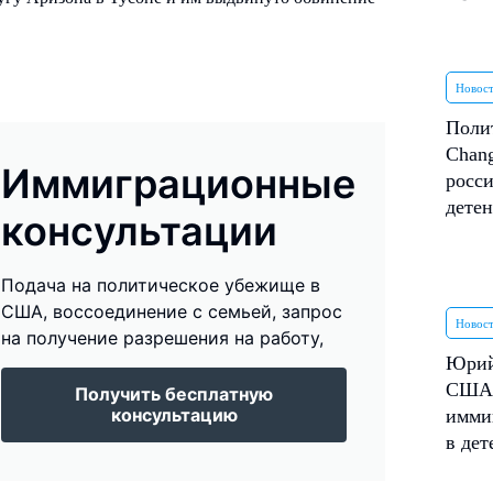
.
Новос
Поли
Chang
Иммиграционные
росси
дете
консультации
Подача на политическое убежище в
США, воссоединение с семьей, запрос
Новос
на получение разрешения на работу,
Юрий
США 
Получить бесплатную
консультацию
имми
в де