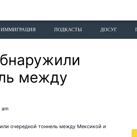
ИММИГРАЦИЯ
ПОДКАСТЫ
ДОСУГ
обнаружили
П
I
ль между
Пе
го
жи
По
2 am
жи
це
или очередной тоннель между Мексикой и