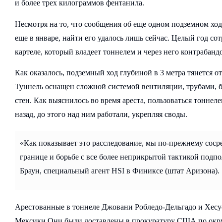
и более трех килограммов фентанила.
Несмотря на то, что сообщения об еще одном подземном х
еще в январе, найти его удалось лишь сейчас. Целый год с
картеле, который владеет тоннелем и через него контрабан
Как оказалось, подземный ход глубиной в 3 метра тянется о
Туннель оснащен сложной системой вентиляции, трубами, 
стен. Как выяснилось во время ареста, пользоваться тоннел
назад, до этого над ним работали, укрепляя своды.
«Как показывает это расследование, мы по-прежнему сос
границе и борьбе с все более неприкрытой тактикой подп
Браун, специальный агент HSI в Финиксе (штат Аризона).
Арестованные в тоннеле Джовани Робледо-Дельгадо и Хесу
Мексики Они были доставлены в прокуратуру США по окру