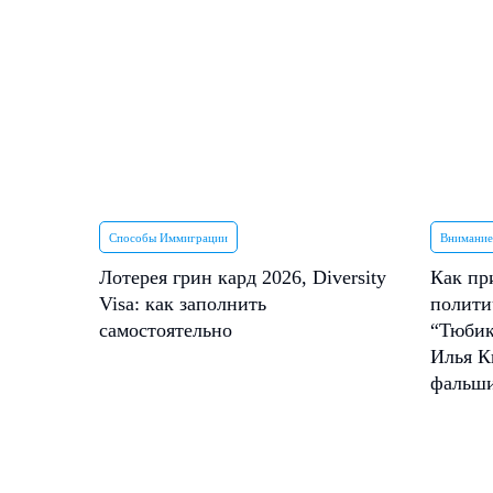
Способы Иммиграции
Внимание
Лотерея грин кард 2026, Diversity
Как пр
Visa: как заполнить
полити
самостоятельно
“Тюбик
Илья К
фальш