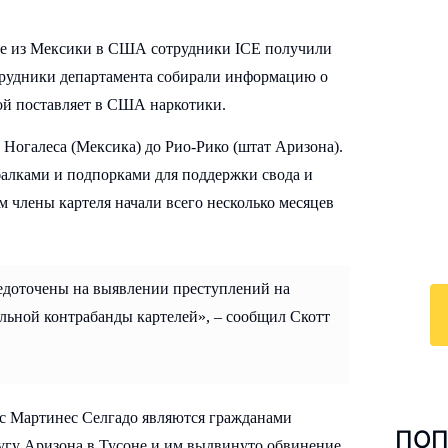
оде из Мексики в США сотрудники ICE получили
отрудники департамента собирали информацию о
дой поставляет в США наркотики.
И
к
т Ногалеса (Мексика) до Рио-Рико (штат Аризона).
балками и подпорками для поддержки свода и
По
ем члены картеля начали всего несколько месяцев
у
с 
ра
редоточены на выявлении преступлений на
ольной контрабанды картелей», – сообщил Скотт
с Мартинес Селгадо являются гражданами
ПОП
гу Аризона в Тусоне и им выдвинуто обвинение