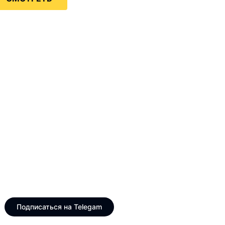
Только интересные и
свежие новости
Telegram канал VinogradUS
Подписаться на Telegam