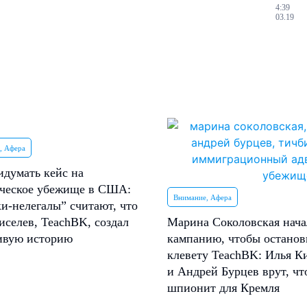
4:39
03.19
, Афера
идумать кейс на
ческое убежище в США:
Внимание, Афера
и-нелегалы” считают, что
иселев, TeachBK, создал
Марина Соколовская нача
ивую историю
кампанию, чтобы останов
клевету TeachBK: Илья К
и Андрей Бурцев врут, чт
шпионит для Кремля