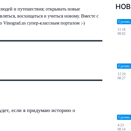
НОВ
людей и путешествия; открывать новые
вляться, восхищаться и учиться новому. Вместе с
Срочно,
 Vinograd.us супер-классным порталом :-)
11:18
09.02
Срочно,
12:24
08.27
дет, если я придумаю историю о
Срочно,
4:23
08.14