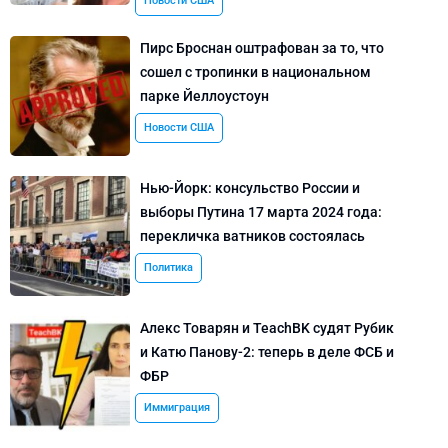
Новости США
Пирс Броснан оштрафован за то, что
сошел с тропинки в национальном
парке Йеллоустоун
Новости США
Нью-Йорк: консульство России и
выборы Путина 17 марта 2024 года:
перекличка ватников состоялась
Политика
Алекс Товарян и TeachBK судят Рубик
и Катю Панову-2: теперь в деле ФСБ и
ФБР
Иммиграция