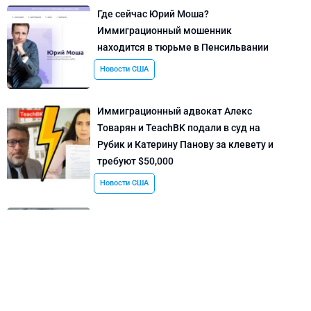
Где сейчас Юрий Моша?
Иммиграционный мошенник
находится в тюрьме в Пенсильвании
Новости США
Иммиграционный адвокат Алекс
Товарян и TeachBK подали в суд на
Рубик и Катерину Панову за клевету и
требуют $50,000
Новости США
Модель Руслана Коршунова летала на
остров Эпштейна за 2 года до того, как
покончила с собой
Новости США