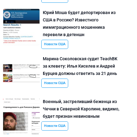
Юрий Моша будет депортирован из
США в Россию? Известного
иммиграционного мошенника
перевели в детеншн
Новости США
Марина Соколовская судит TeachBK
за клевету: Илья Киселев и Андрей
Бурцев должны ответить за 21 день
Новости США
Военный, застреливший беженца из
Чечни в Северной Каролине, видимо,
будет признан невиновным
Новости США