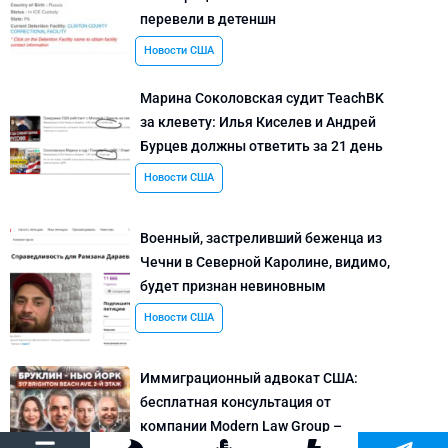
перевели в детеншн
Новости США
Марина Соколовская судит TeachBK
за клевету: Илья Киселев и Андрей
Бурцев должны ответить за 21 день
Новости США
Военный, застреливший беженца из
Чечни в Северной Каролине, видимо,
будет признан невиновным
Новости США
Иммиграционный адвокат США:
бесплатная консультация от
компании Modern Law Group –