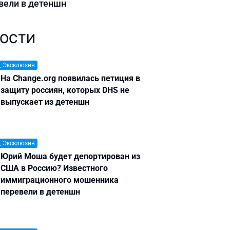
вели в детеншн
ОСТИ
, Эксклюзив
На Change.org появилась петиция в
защиту россиян, которых DHS не
выпускает из детеншн
, Эксклюзив
Юрий Моша будет депортирован из
США в Россию? Известного
иммиграционного мошенника
перевели в детеншн