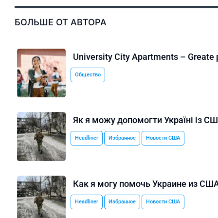
БОЛЬШЕ ОТ АВТОРА
University City Apartments – Greate 
Общество
Як я можу допомогти Україні із С
Headliner
Избранное
Новости США
Как я могу помочь Украине из СШ
Headliner
Избранное
Новости США