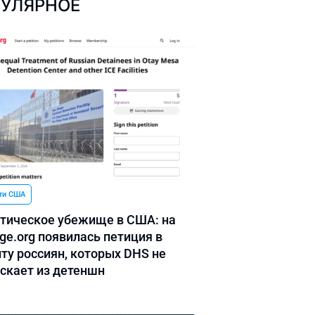
УЛЯРНОЕ
ти США
тическое убежище в США: на
ge.org появилась петиция в
ту россиян, которых DHS не
скает из детеншн