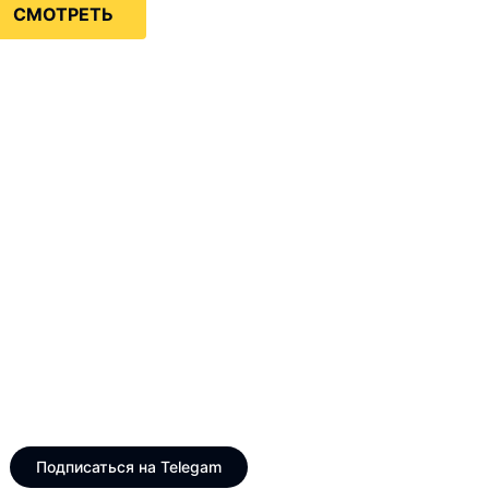
СМОТРЕТЬ
Только интересные и
свежие новости
Telegram канал VinogradUS
Подписаться на Telegam