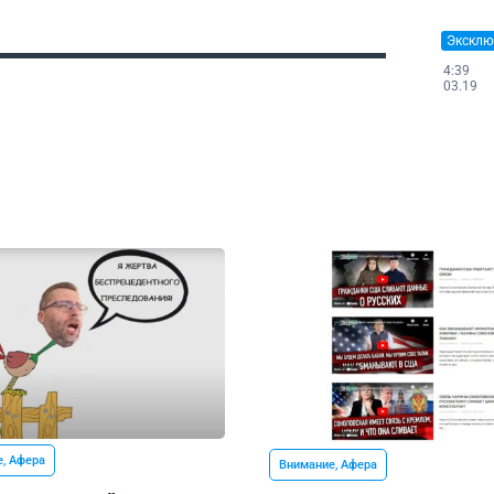
Эксклю
4:39
03.19
, Афера
Внимание, Афера