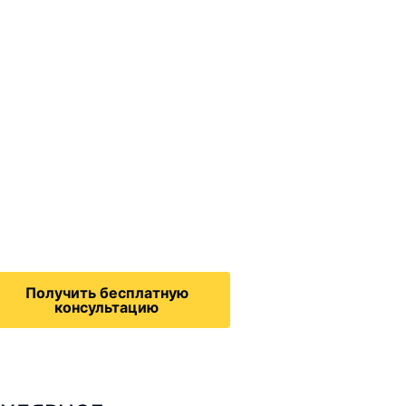
ммиграционные
онсультации
дача на политическое
бежище в США, воссоединение
семьей, запрос на получение
зрешения на работу,
Получить бесплатную
консультацию