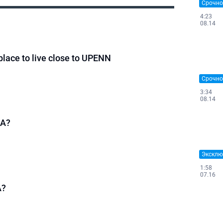
Срочно
4:23
08.14
place to live close to UPENN
Срочно
3:34
08.14
ША?
Эксклю
1:58
07.16
А?