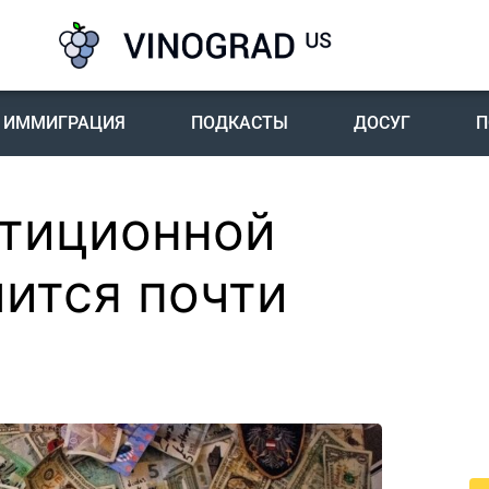
ИММИГРАЦИЯ
ПОДКАСТЫ
ДОСУГ
П
стиционной
П
I
ится почти
Пе
го
жи
По
жи
це