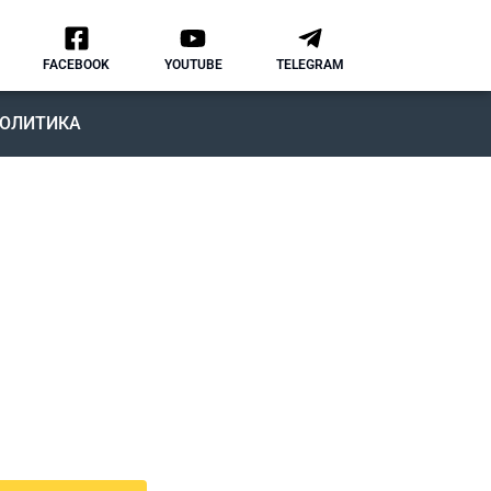
FACEBOOK
YOUTUBE
TELEGRAM
ОЛИТИКА
ОДКАСТ
MMIGRATION NATION
рвый подкаст, в котором мы
ворим о различных аспектах
зни и адаптации в США.
дкаст IMMIGRATION NATION –
знь в США без купюр и
нзуры.