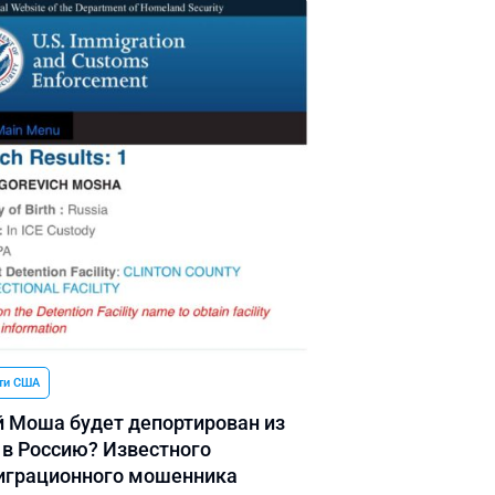
ти США
 Моша будет депортирован из
в Россию? Известного
грационного мошенника