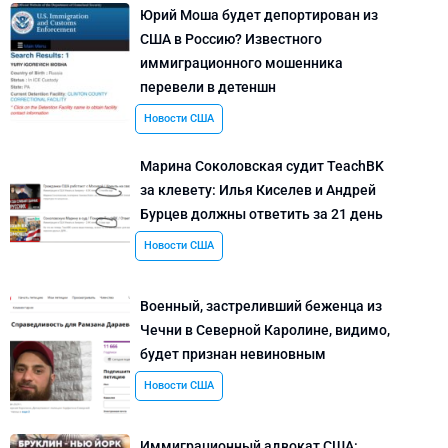
Юрий Моша будет депортирован из
США в Россию? Известного
иммиграционного мошенника
перевели в детеншн
Новости США
Марина Соколовская судит TeachBK
за клевету: Илья Киселев и Андрей
Бурцев должны ответить за 21 день
Новости США
Военный, застреливший беженца из
Чечни в Северной Каролине, видимо,
будет признан невиновным
Новости США
Иммиграционный адвокат США: