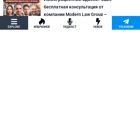
бесплатная консультация от
компании Modern Law Group –
политическое убежище в США и др.
EXPLORE
ИЗБРАННОЕ
ПОДКАСТ
НОВОЕ
TELEGRAM
Новости США
Как придумать кейс на политическое
убежище в США: “Тюбики-нелегалы”
считают, что Илья Киселев, TeachBK,
создал фальшивую историю
Внимание, Афера
Марина Соколовская начала
кампанию, чтобы остановить клевету
TeachBK: Илья Киселев и Андрей
Бурцев врут, что она шпионит для
Кремля
Внимание, Афера