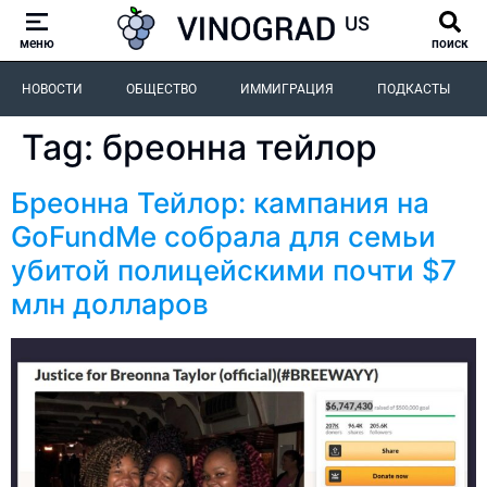
меню
поиск
НОВОСТИ
ОБЩЕСТВО
ИММИГРАЦИЯ
ПОДКАСТЫ
Tag:
бреонна тейлор
Бреонна Тейлор: кампания на
GoFundMe собрала для семьи
убитой полицейскими почти $7
млн долларов