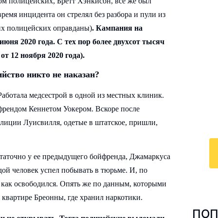
ом полицейских, Бретт Хэнкисон, все же был
время инцидента он стрелял без разбора и пули из
гих полицейских оправданы)
. Кампания на
июня 2020 года. С тех пор более двухсот тысяч
И
т 12 ноября 2020 года).
к
ийство никто не наказан?
По
Работала медсестрой в одной из местных клиник.
у
ойфрендом Кеннетом Уокером. Вскоре после
с 
олиции Луисвилля, одетые в штатское, пришли,
ра
статочно у ее предыдущего бойфренда, Джамаркуса
дой человек успел побывать в тюрьме. И, по
 как освободился. Опять же по данным, которыми
 квартире Бреонны, где хранил наркотики.
ПОП