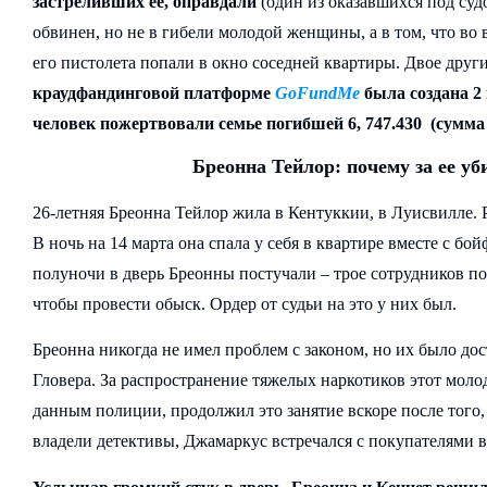
застреливших ее, оправдали
(один из оказавшихся под суд
обвинен, но не в гибели молодой женщины, а в том, что во 
его пистолета попали в окно соседней квартиры. Двое дру
краудфандинговой платформе
GoFundMe
была создана 2 
человек пожертвовали семье погибшей 6, 747.430 (сумма о
Бреонна Тейлор: почему за ее уб
26-летняя Бреонна Тейлор жила в Кентуккии, в Луисвилле. 
В ночь на 14 марта она спала у себя в квартире вместе с б
полуночи в дверь Бреонны постучали – трое сотрудников п
чтобы провести обыск. Ордер от судьи на это у них был.
Бреонна никогда не имел проблем с законом, но их было до
Гловера. За распространение тяжелых наркотиков этот моло
данным полиции, продолжил это занятие вскоре после того,
владели детективы, Джамаркус встречался с покупателями в