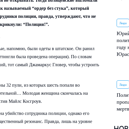
ли не открывать. Тогда полицейские выломали
ак называемый “ордер без стука”, который
рудники полиции, правда, утверждают, что не
Люди
 крикнули: “Полиция!”.
Юрий
…
поли
году 
ые, напомню, были одеты в штатское. Он ранил
Юрас
ттингли была проведена операция). По словам
ший, тот самый Джамаркус Гловер, чтобы устроить
ы 32 пули, из которых шесть попали во
Люди
ертельной… Молодая женщина скончалась на
Поли
ктив Майлс Косгроув.
пропа
мерт
а убийство сотрудника полиции, однако его
бщественный резонанс. Правда, лишь на уровне
НОВ