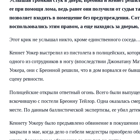
Услышав громкий стук в дверь, Бреонна и Кеннет реши
ее при помощи лома, ведь ранее они получили от судьи т
позволяет входить в помещение без предупреждения. Сот
воспользовались этим правом, а еще находясь за дверью,
Этот крик не услышал никто, кроме единственного соседа
Кеннет Уокер выстрелил из пистолета в полицейских, котор
одного из сотрудников в ногу (впоследствии Джонатану Ма
Уокера, они с Бреонной решили, что в дом ворвался ее быв
сцену ревности.
Полицейские открыли ответный огонь. Всего были выпущен
вскочившую с постели Бреонну Тейлор. Одна оказалась см
месте. По данным баллистической экспертизы, ее убил дете
Кеннету Уокеру было предъявлено обвинение в покушении н
закрыли в мае, когда дело о гибели медсестры приобрело о