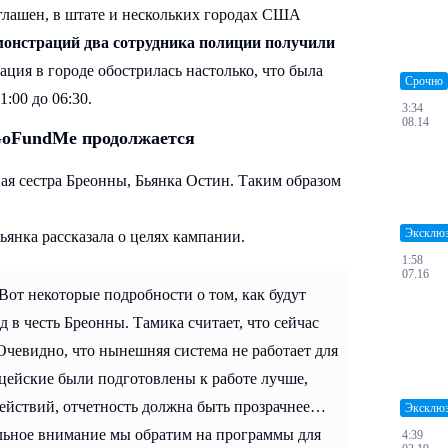
глашен, в штате и нескольких городах США
монстраций два сотрудника полиции получили
ция в городе обострилась настолько, что была
Срочно
:00 до 06:30.
3:34
08.14
GoFundMe продолжается
я сестра Бреонны, Бьянка Остин. Таким образом
Эксклю
ьянка рассказала о целях кампании.
1:58
07.16
от некоторые подробности о том, как будут
 в честь Бреонны. Тамика считает, что сейчас
чевидно, что нынешняя система не работает для
цейские были подготовлены к работе лучше,
ействий, отчетность должна быть прозрачнее…
Эксклю
ельное внимание мы обратим на программы для
4:39