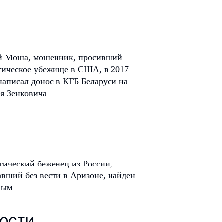
 Моша, мошенник, просивший
тическое убежище в США, в 2017
написал донос в КГБ Беларуси на
я Зенковича
тический беженец из России,
вший без вести в Аризоне, найден
вым
ОСТИ