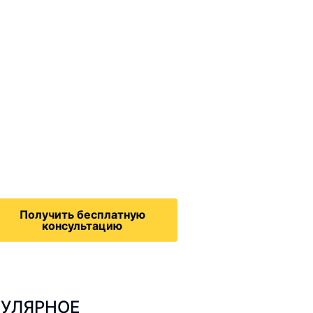
ммиграционные
онсультации
дача на политическое
бежище в США, воссоединение
семьей, запрос на получение
зрешения на работу,
Получить бесплатную
консультацию
УЛЯРНОЕ