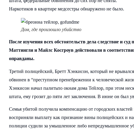
штата, федеральные обвинения до сих пор не сняты.
Наркотиков в квартире медсестры обнаружено не было.
Дом, где произошло убийство
После изучения всех обстоятельств дела следствие и су
Маттингли и Майлс Косгроув действовали в соответств
оправданы.
Третий полицейский, Бретт Хэнкисон, который не врывался в
обвинен в “преступном пренебрежении к человеческой жиз
Хэнкисон начал палитьпо окнам дома Тейлор, при этом неск
штата, ему грозит до пяти лет заключения. В июне он был у
Семья убитой получила компенсацию от городских властей 
восприняли выплату как признание вины полицейских и нас
полиции судили за умышленное либо непредумышленное уб