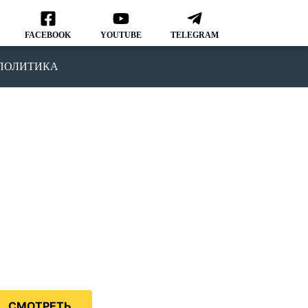
FACEBOOK
YOUTUBE
TELEGRAM
ПОЛИТИКА
ОДКАСТ
MMIGRATION NATION
рвый подкаст, в котором мы
ворим о различных аспектах
зни и адаптации в США.
дкаст IMMIGRATION NATION –
знь в США без купюр и
нзуры.
СМОТРЕТЬ