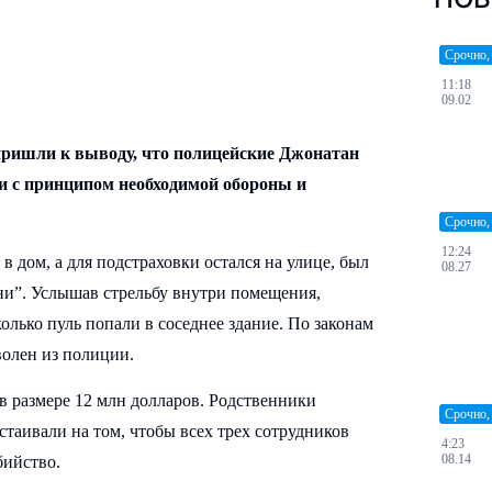
Срочно,
11:18
09.02
д пришли к выводу, что полицейские Джонатан
ии с принципом необходимой обороны
и
Срочно,
12:24
 дом, а для подстраховки остался на улице, был
08.27
ни”. Услышав стрельбу внутри помещения,
олько пуль попали в соседнее здание. По законам
волен из полиции.
в размере 12 млн долларов. Родственники
Срочно,
таивали на том, чтобы всех трех сотрудников
4:23
08.14
ийство.