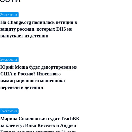
 Эксклюзив
На Change.org появилась петиция в
защиту россиян, которых DHS не
выпускает из детеншн
 Эксклюзив
Юрий Моша будет депортирован из
США в Россию? Известного
иммиграционного мошенника
перевели в детеншн
 Эксклюзив
Марина Соколовская судит TeachBK
за клевету: Илья Киселев и Андрей