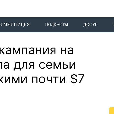
ИММИГРАЦИЯ
ПОДКАСТЫ
ДОСУГ
 кампания на
П
I
а для семьи
Пе
кими почти $7
го
жи
По
жи
це