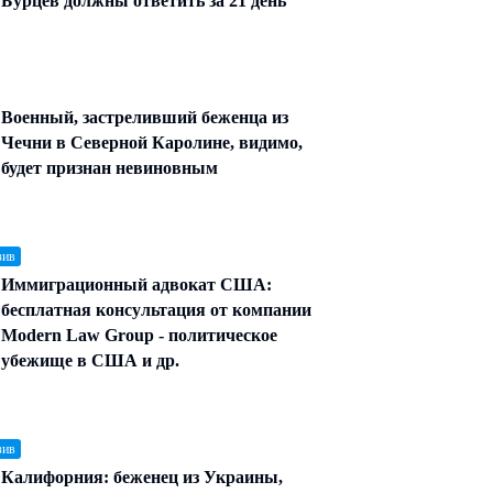
Бурцев должны ответить за 21 день
Военный, застреливший беженца из
Чечни в Северной Каролине, видимо,
будет признан невиновным
зив
Иммиграционный адвокат США:
бесплатная консультация от компании
Modern Law Group - политическое
убежище в США и др.
зив
Калифорния: беженец из Украины,