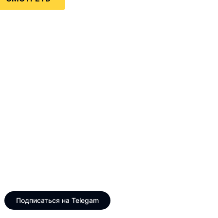
Только интересные и
свежие новости
Telegram канал VinogradUS
Подписаться на Telegam