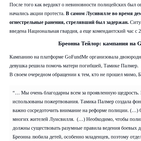
После того как вердикт о невиновности полицейских был о
начались акции протеста.
В самом Лусивилле во время де
огнестрельные ранения, стрелявший был задержан.
Ситуа
введена Национальная гвардия, а еще комендантский час с 21
Бреонна Тейлор: кампания на 
Кампанию на платформе GoFundMe организовала двоюродна
девушка решила помочь матери погибшей, Тамике Палмер.
В своем очередном обращении к тем, кто не прошел мимо, Б
“… Мы очень благодарны всем за проявленную щедрость. В
использованы пожертвования. Тамика Палмер создала фонд
важно сосредоточить внимание на реформе полиции. (…) О
многих жителей Луисвилля. (…) Необходимо, чтобы поли
должны существовать разумные правила ведения боевых д
Бреонна любила детей, особенно младенцев, поэтому отд