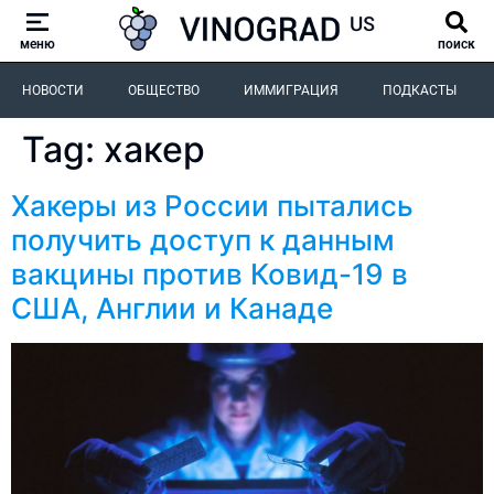
меню
поиск
НОВОСТИ
ОБЩЕСТВО
ИММИГРАЦИЯ
ПОДКАСТЫ
Tag:
хакер
Хакеры из России пытались
получить доступ к данным
вакцины против Ковид-19 в
США, Англии и Канаде