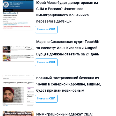
Юрий Моша будет депортирован из
США в Россию? Известного
иммиграционного мошенника
перевели в детеншн
Новости США
Марина Соколовская судит TeachBK
за клевету: Илья Киселев и Андрей
Бурцев должны ответить за 21 день
Новости США
Военный, застреливший беженца из
Чечни в Северной Каролине, видимо,
будет признан невиновным
Новости США
Иммиграционный адвокат США: