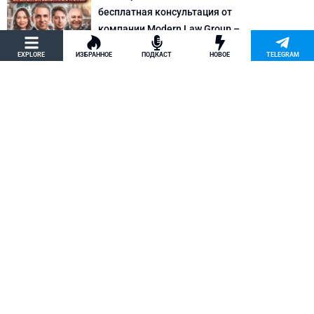
бесплатная консультация от
компании Modern Law Group –
политическое убежище в США и др.
EXPLORE
ИЗБРАННОЕ
ПОДКАСТ
НОВОЕ
TELEGRAM
Новости США
Как придумать кейс на политическое
убежище в США: “Тюбики-нелегалы”
считают, что Илья Киселев, TeachBK,
создал фальшивую историю
Внимание, Афера
Марина Соколовская начала
кампанию, чтобы остановить клевету
TeachBK: Илья Киселев и Андрей
Бурцев врут, что она шпионит для
Кремля
Внимание, Афера