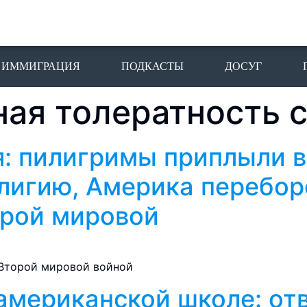
ИММИГРАЦИЯ
ПОДКАСТЫ
ДОСУГ
ная толератность 
я: пилигримы приплыли 
лигию, Америка перебор
орой мировой
 Второй мировой войной
американской школе: от