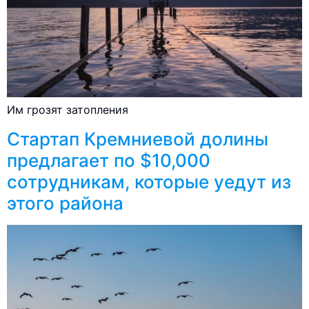
Им грозят затопления
Стартап Кремниевой долины
предлагает по $10,000
сотрудникам, которые уедут из
этого района