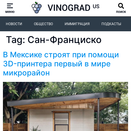
меню
поиск
НОВОСТИ
ОБЩЕСТВО
ИММИГРАЦИЯ
ПОДКАСТЫ
Tag:
Сан-Франциско
В Мексике строят при помощи
3D-принтера первый в мире
микрорайон