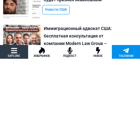
Новости США
Иммиграционный адвокат США:
бесплатная консультация от
компании Modern Law Group –
политическое убежище в США и др.
EXPLORE
ИЗБРАННОЕ
ПОДКАСТ
НОВОЕ
TELEGRAM
Новости США
Как придумать кейс на политическое
убежище в США: “Тюбики-нелегалы”
считают, что Илья Киселев, TeachBK,
создал фальшивую историю
Внимание, Афера
Марина Соколовская начала
кампанию, чтобы остановить клевету
TeachBK: Илья Киселев и Андрей