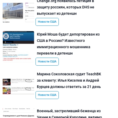
Change.org появилась петиция в
защиту россиян, которых DHS не
выпускает из детеншн
Новости США
Юрий Моша будет депортирован из
США в Россию? Известного
иммиграционного мошенника
перевели в детеншн
Новости США
Марина Соколовская судит TeachBK
за клевету: Илья Киселев и Андрей
Бурцев должны ответить за 21 день
Новости США
Военный, застреливший беженца из
Чечни в Северной Каролине, видимо,