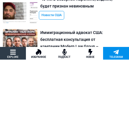
будет признан невиновным
Новости США
Иммиграционный адвокат США:
бесплатная консультация от
компании Modern Law Group –
политическое убежище в США и др.
EXPLORE
ИЗБРАННОЕ
ПОДКАСТ
НОВОЕ
TELEGRAM
Новости США
Как придумать кейс на политическое
убежище в США: “Тюбики-нелегалы”
считают, что Илья Киселев, TeachBK,
создал фальшивую историю
Внимание, Афера
Марина Соколовская начала
кампанию, чтобы остановить клевету