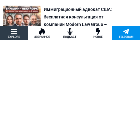
Иммиграционный адвокат США:
бесплатная консультация от
компании Modern Law Group –
политическое убежище в США и др.
EXPLORE
ИЗБРАННОЕ
ПОДКАСТ
НОВОЕ
TELEGRAM
Новости США
Как придумать кейс на политическое
убежище в США: “Тюбики-нелегалы”
считают, что Илья Киселев, TeachBK,
создал фальшивую историю
Внимание, Афера
Марина Соколовская начала
кампанию, чтобы остановить клевету
TeachBK: Илья Киселев и Андрей
Бурцев врут, что она шпионит для
Кремля