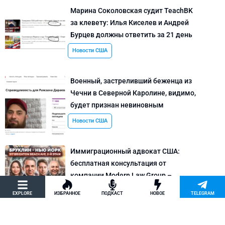
Марина Соколовская судит TeachBK
за клевету: Илья Киселев и Андрей
Бурцев должны ответить за 21 день
Новости США
Военный, застреливший беженца из
Чечни в Северной Каролине, видимо,
будет признан невиновным
Новости США
Иммиграционный адвокат США:
бесплатная консультация от
компании Modern Law Group –
политическое убежище в США и др.
EXPLORE
ИЗБРАННОЕ
ПОДКАСТ
НОВОЕ
TELEGRAM
Новости США