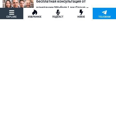
бесплатная консультация от
компании Modern Law Group –
политическое убежище в США и др.
EXPLORE
ИЗБРАННОЕ
ПОДКАСТ
НОВОЕ
TELEGRAM
Новости США
Как придумать кейс на политическое
убежище в США: “Тюбики-нелегалы”
считают, что Илья Киселев, TeachBK,
создал фальшивую историю
Внимание, Афера
Марина Соколовская начала
кампанию, чтобы остановить клевету
TeachBK: Илья Киселев и Андрей
Бурцев врут, что она шпионит для
Кремля
Внимание, Афера