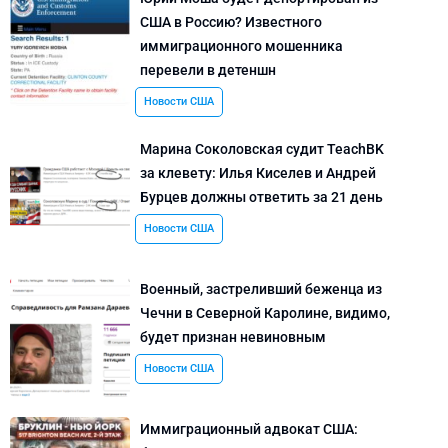
США в Россию? Известного
иммиграционного мошенника
перевели в детеншн
Новости США
Марина Соколовская судит TeachBK
за клевету: Илья Киселев и Андрей
Бурцев должны ответить за 21 день
Новости США
Военный, застреливший беженца из
Чечни в Северной Каролине, видимо,
будет признан невиновным
Новости США
Иммиграционный адвокат США: