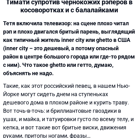
Тимати супротив чернокожих рэперов в
косоворотках и с балалайками
Тетя включила телевизор: на сцене плохо читал
рэп и плохо двигался бритый парень, выглядящий
как типичный житель inner city или ghetto в США
(inner city – это дешевый, а потому опасный
район в центре большого города или где-то рядом
с ним). Что такое ghetto или гетто, думаю,
объяснять не надо.
Такие, как этот российский певец, в нашем Нью-
Йорке могут сидеть днем на ступеньках
дешевого дома в плохом районе и курить траву.
Вот точь-в-точь: и бриллиантовые гвоздики в
ушах, и майка, и татуировки густо по всему телу, и
кепка, и вот такие вот бритые виски, движения
руками, притопы ногами, фразы…