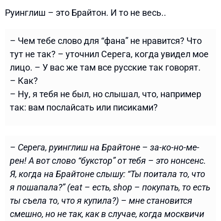
Руинглиш – это Брайтон. И то не весь..
– Чем тебе слово для “фана” не нравится? Что
тут не так? – уточнил Серега, когда увидел мое
лицо. – У вас же там все русские так говорят.
– Как?
– Ну, я тебя не был, но слышал, что, например
так: вам послайсать или писиками?
– Серега, руинглиш на Брайтоне – за-ко-но-ме-
рен! А вот слово “букстор” от тебя – это нонсенс.
Я, когда на Брайтоне слышу: “Ты поитала то, что
я пошапала?” (eat – есть, shop – покупать, то есть
ты съела то, что я купила?) – мне становится
смешно, но не так, как в случае, когда москвичи