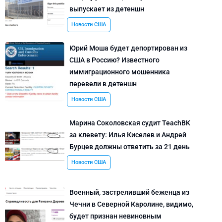
выпускает из детеншн
Новости США
Юрий Моша будет депортирован из
США в Россию? Известного
иммиграционного мошенника
перевели в детеншн
Новости США
Марина Соколовская судит TeachBK
за клевету: Илья Киселев и Андрей
Бурцев должны ответить за 21 день
Новости США
Военный, застреливший беженца из
Чечни в Северной Каролине, видимо,
будет признан невиновным