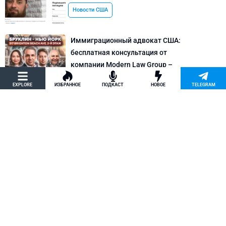
Новости США
Иммиграционный адвокат США:
бесплатная консультация от
компании Modern Law Group –
политическое убежище в США и др.
EXPLORE
ИЗБРАННОЕ
ПОДКАСТ
НОВОЕ
TELEGRAM
Новости США
Как придумать кейс на политическое
убежище в США: “Тюбики-нелегалы”
считают, что Илья Киселев, TeachBK,
создал фальшивую историю
Внимание, Афера
Марина Соколовская начала
кампанию, чтобы остановить клевету
TeachBK: Илья Киселев и Андрей