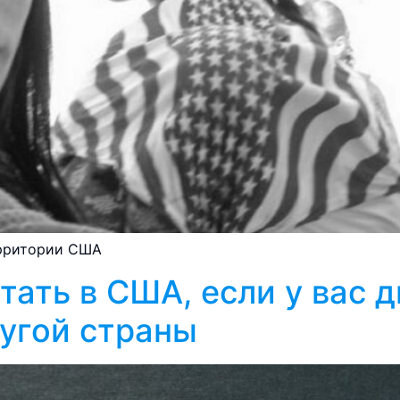
ерритории США
тать в США, если у вас д
угой страны