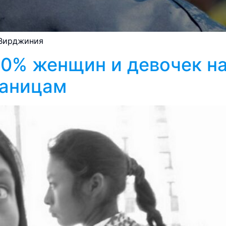
 Вирджиния
0% женщин и девочек на
раницам