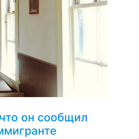
 что он сообщил
ммигранте