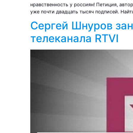
нравственность у россиян! Петиция, авто
уже почти двадцать тысяч подписей. Найт
Сергей Шнуров зан
телеканала RTVI