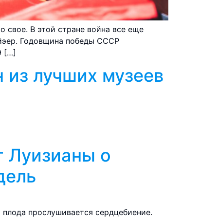
о свое. В этой стране война все еще
Уйэер. Годовщина победы СССР
 […]
 из лучших музеев
т Луизианы о
дель
у плода прослушивается сердцебиение.