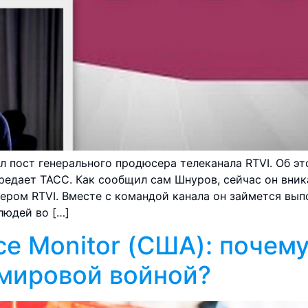
 пост генерального продюсера телеканала RTVI. Об э
редает ТАСС. Как сообщил сам Шнуров, сейчас он вник
ром RTVI. Вместе с командой канала он займется выпо
людей во […]
nce Monitor (США): почем
мировой войной?