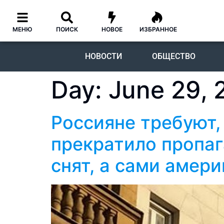
МЕНЮ
ПОИСК
НОВОЕ
ИЗБРАННОЕ
НОВОСТИ
ОБЩЕСТВО
Day:
June 29, 
Россияне требуют,
прекратило пропаг
снят, а сами амер