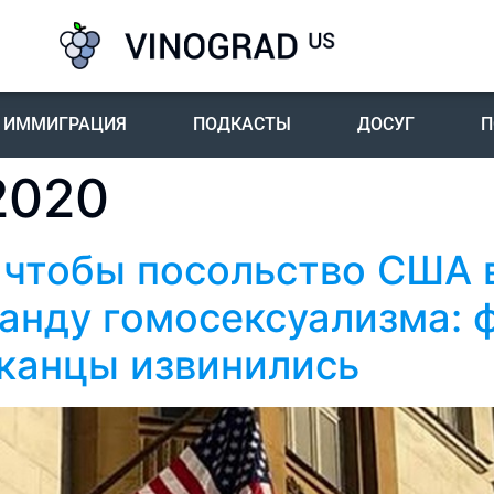
ИММИГРАЦИЯ
ПОДКАСТЫ
ДОСУГ
П
2020
 чтобы посольство США 
анду гомосексуализма: 
иканцы извинились