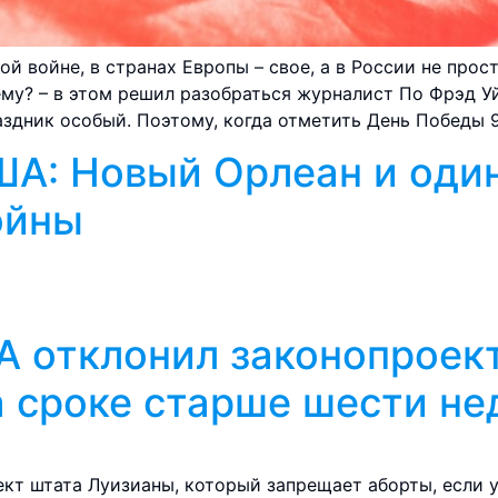
 войне, в странах Европы – свое, а в России не прост
ему? – в этом решил разобраться журналист По Фрэд 
здник особый. Поэтому, когда отметить День Победы 9
А: Новый Орлеан и один
ойны
А отклонил законопроек
а сроке старше шести не
кт штата Луизианы, который запрещает аборты, если 