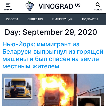
меню
поиск
НОВОСТИ
ОБЩЕСТВО
ИММИГРАЦИЯ
ПОДКАСТЫ
Day:
September 29, 2020
Нью-Йорк: иммигрант из
Беларуси выпрыгнул из горящей
машины и был спасен на земле
местным жителем