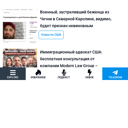
Военный, застреливший беженца из
Чечни в Северной Каролине, видимо,
будет признан невиновным
Новости США
Иммиграционный адвокат США:
бесплатная консультация от
компании Modern Law Group –
политическое убежище в США и др.
EXPLORE
ИЗБРАННОЕ
ПОДКАСТ
НОВОЕ
TELEGRAM
Новости США
Как придумать кейс на политическое
убежище в США: “Тюбики-нелегалы”
считают, что Илья Киселев, TeachBK,
создал фальшивую историю
Внимание, Афера