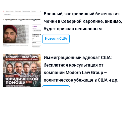
Военный, застреливший беженца из
Чечни в Северной Каролине, видимо,
будет признан невиновным
Новости США
Иммиграционный адвокат США:
бесплатная консультация от
компании Modern Law Group –
политическое убежище в США и др.
Новости США
Как придумать кейс на политическое
убежище в США: “Тюбики-нелегалы”
считают, что Илья Киселев, TeachBK,
создал фальшивую историю
Внимание, Афера