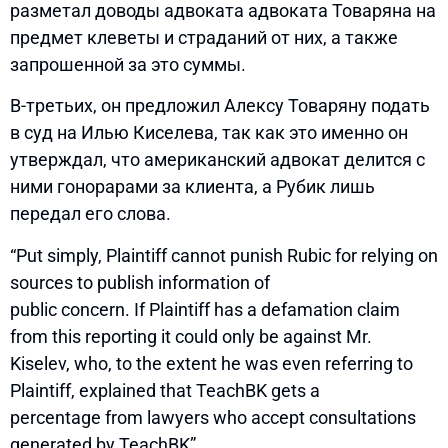
разметал доводы адвоката адвоката Товаряна на
предмет клеветы и страданий от них, а также
запрошенной за это суммы.
В-третьих, он предложил Алексу Товаряну подать
в суд на Илью Киселева, так как это именно он
утверждал, что американский адвокат делится с
ними гонорарами за клиента, а Рубик лишь
передал его слова.
“Put simply, Plaintiff cannot punish Rubic for relying on
sources to publish information of
public concern. If Plaintiff has a defamation claim
from this reporting it could only be against Mr.
Kiselev, who, to the extent he was even referring to
Plaintiff, explained that TeachBK gets a
percentage from lawyers who accept consultations
generated by TeachBK”.