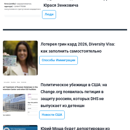
Юрася Зенковича
Люди
Лотерея грин кард 2026, Diversity Visa:
как заполнить самостоятельно
Способы Иммиграции
Политическое убежище в США: на
Change.org появилась петиция в
защиту россиян, которых DHS не
выпускает из детеншн
Новости США
Юрий Моша будет депортирован из