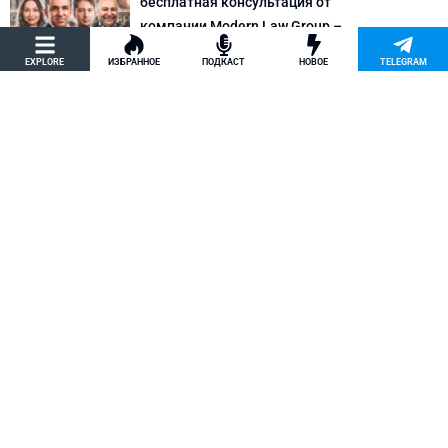
бесплатная консультация от
компании Modern Law Group –
политическое убежище в США и др.
EXPLORE
ИЗБРАННОЕ
ПОДКАСТ
НОВОЕ
TELEGRAM
Новости США
Как придумать кейс на политическое
убежище в США: “Тюбики-нелегалы”
считают, что Илья Киселев, TeachBK,
создал фальшивую историю
Внимание, Афера
Марина Соколовская начала
кампанию, чтобы остановить клевету
TeachBK: Илья Киселев и Андрей
Бурцев врут, что она шпионит для
Кремля
Внимание, Афера