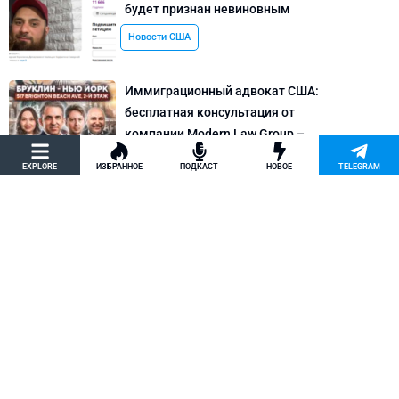
будет признан невиновным
Новости США
Иммиграционный адвокат США:
бесплатная консультация от
компании Modern Law Group –
политическое убежище в США и др.
EXPLORE
ИЗБРАННОЕ
ПОДКАСТ
НОВОЕ
TELEGRAM
Новости США
Как придумать кейс на политическое
убежище в США: “Тюбики-нелегалы”
считают, что Илья Киселев, TeachBK,
создал фальшивую историю
Внимание, Афера
Марина Соколовская начала
кампанию, чтобы остановить клевету