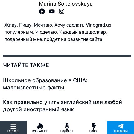
Marina Sokolovskaya
Живу. Пишу. Мечтаю. Хочу сделать Vinograd.us
популярным. И сделаю. Каждый ваш доллар,
подаренный мне, пойдет на развитие сайта.
ЧИТАЙТЕ ТАКЖЕ
Школьное образование в США:
малоизвестные факты
Как правильно учить английский или любой
другой иностранный язык
Почему родители из бывшего СССР
повторяют детям “Я тебе говорила!”, а
EXPLORE
ИЗБРАННОЕ
ПОДКАСТ
НОВОЕ
TELEGRAM