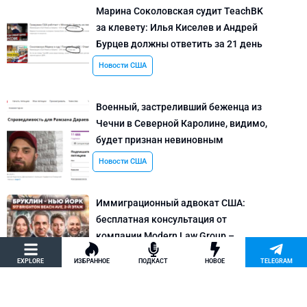
Марина Соколовская судит TeachBK
за клевету: Илья Киселев и Андрей
Бурцев должны ответить за 21 день
Новости США
Военный, застреливший беженца из
Чечни в Северной Каролине, видимо,
будет признан невиновным
Новости США
Иммиграционный адвокат США:
бесплатная консультация от
компании Modern Law Group –
политическое убежище в США и др.
EXPLORE
ИЗБРАННОЕ
ПОДКАСТ
НОВОЕ
TELEGRAM
Новости США
Как придумать кейс на политическое