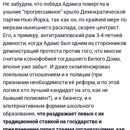
Не забудем, что победа Адамса повергла в
уныние “прогрессивное” крыло Демократической
партии Нью-Йорка, так как он, по крайней мере по
меркам нынешнего расклада, скорее центрист.
Его, к примеру, антитрамповский раж 3-4-летней
давности, когда Адамс был одним из сторонников
демонстраций протеста против того, что многие
считали ксенофобией тогдашнего Белого Дома,
вполне уже забыт. И даже скомпенсирован
лояльным отношением и к полиции (при
признании необходимости её реформ, и по этой
логике кто лучший кандидат на это, как не
бывший полисмен?), и к бизнесу, и к
альтернативным формам школьного
образования,
что раздражает левых с их
традиционной ставкой на государство и
преклонением перед такими организациями, как