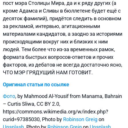
пост мэра Столицы Мира, да и к ряду других (а
кроме Адамса и Сливы в бюллетене будет ещё с
десяток фамилий), придётся следить в основном
за рекламой, интервью, агитационными
материалами кандидатов, а заодно за историями
происходящими вокруг них и близких к ним
людей. Тем более что из-за временных рамок,
формата быстрых вопросов-ответов и прочих
факторов, из дебатов не всегда достаточно ясно,
ЧТО МЭР ГРЯДУЩИЙ НАМ ГОТОВИТ.
Оригинал статьи по ссылке
Фото
, by Mahmood Al-Yousif from Manama, Bahrain
– Curtis Sliwa, CC BY 2.0,
https://commons.wikimedia.org/w/index.php?
curid=97385030, Photo by
Robinson Greig
on
Unsplash
, Photo by
Robinson Greig
on
Unsplash
,