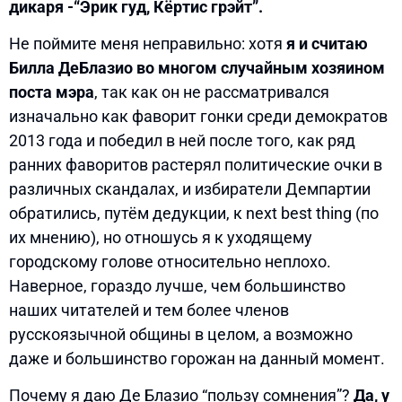
дикаря -“Эрик гуд, Кёртис грэйт”.
Не поймите меня неправильно: хотя
я и считаю
Билла ДеБлазио во многом случайным хозяином
поста мэра
, так как он не рассматривался
изначально как фаворит гонки среди демократов
2013 года и победил в ней после того, как ряд
ранних фаворитов растерял политические очки в
различных скандалах, и избиратели Демпартии
обратились, путём дедукции, к next best thing (по
их мнению), но отношусь я к уходящему
городскому голове относительно неплохо.
Наверное, гораздо лучше, чем большинство
наших читателей и тем более членов
русскоязычной общины в целом, а возможно
даже и большинство горожан на данный момент.
Почему я даю Де Блазио “пользу сомнения”?
Да, у