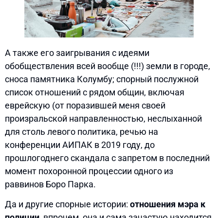
А также его заигрывания с идеями
обобществления всей вообще (!!!) земли в городе,
сноса памятника Колумбу; спорный послужной
список отношений с рядом общин, включая
еврейскую (от поразившей меня своей
произральской направленностью, неслыханной
для столь левого политика, речью на
конференции АИПАК в 2019 году, до
прошлогоднего скандала с запретом в последний
момент похоронной процессии одного из
раввинов Боро Парка.
Да и другие спорные истории:
отношения мэра к
полиции,
впрочем, она и сама зачастую находится