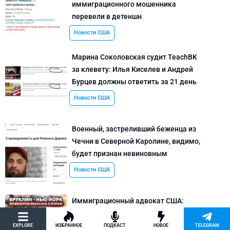
иммиграционного мошенника
перевели в детеншн
Новости США
Марина Соколовская судит TeachBK
за клевету: Илья Киселев и Андрей
Бурцев должны ответить за 21 день
Новости США
Военный, застреливший беженца из
Чечни в Северной Каролине, видимо,
будет признан невиновным
Новости США
Иммиграционный адвокат США:
бесплатная консультация от
компании Modern Law Group –
EXPLORE
ИЗБРАННОЕ
ПОДКАСТ
НОВОЕ
TELEGRAM