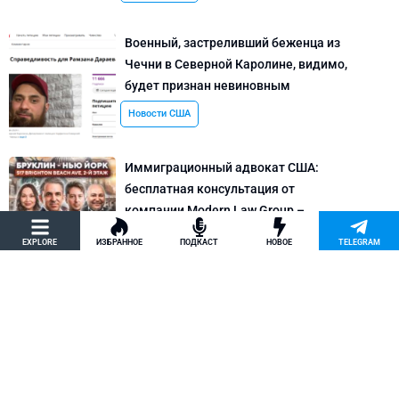
Военный, застреливший беженца из
Чечни в Северной Каролине, видимо,
будет признан невиновным
Новости США
Иммиграционный адвокат США:
бесплатная консультация от
компании Modern Law Group –
политическое убежище в США и др.
EXPLORE
ИЗБРАННОЕ
ПОДКАСТ
НОВОЕ
TELEGRAM
Новости США
Как придумать кейс на политическое
убежище в США: “Тюбики-нелегалы”
считают, что Илья Киселев, TeachBK,
создал фальшивую историю
Внимание, Афера