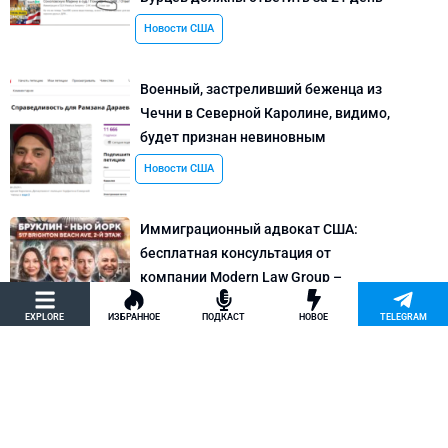
Новости США
Военный, застреливший беженца из
Чечни в Северной Каролине, видимо,
будет признан невиновным
Новости США
Иммиграционный адвокат США:
бесплатная консультация от
компании Modern Law Group –
политическое убежище в США и др.
EXPLORE
ИЗБРАННОЕ
ПОДКАСТ
НОВОЕ
TELEGRAM
Новости США
Как придумать кейс на политическое
убежище в США: “Тюбики-нелегалы”
считают, что Илья Киселев, TeachBK,