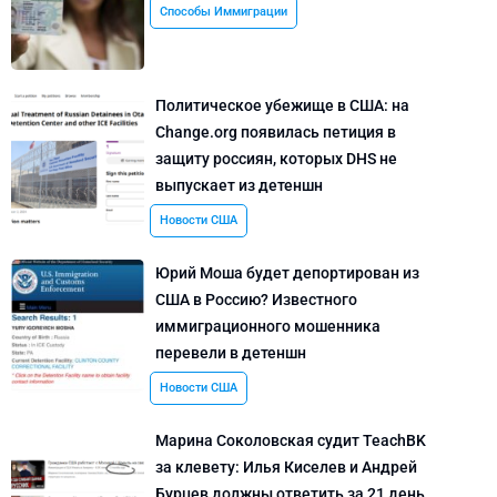
Способы Иммиграции
Политическое убежище в США: на
Change.org появилась петиция в
защиту россиян, которых DHS не
выпускает из детеншн
Новости США
Юрий Моша будет депортирован из
США в Россию? Известного
иммиграционного мошенника
перевели в детеншн
Новости США
Марина Соколовская судит TeachBK
за клевету: Илья Киселев и Андрей
Бурцев должны ответить за 21 день