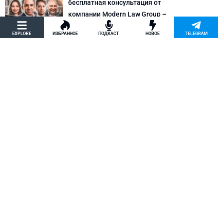
бесплатная консультация от
компании Modern Law Group –
политическое убежище в США и др.
EXPLORE
ИЗБРАННОЕ
ПОДКАСТ
НОВОЕ
TELEGRAM
Новости США
Как придумать кейс на политическое
убежище в США: “Тюбики-нелегалы”
считают, что Илья Киселев, TeachBK,
создал фальшивую историю
Внимание, Афера
Марина Соколовская начала
кампанию, чтобы остановить клевету
TeachBK: Илья Киселев и Андрей
Бурцев врут, что она шпионит для
Кремля
Внимание, Афера