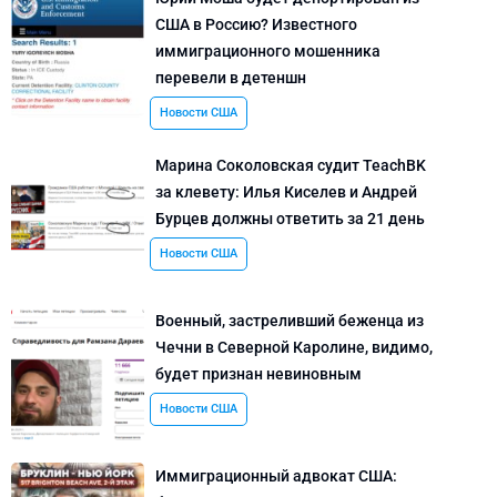
США в Россию? Известного
иммиграционного мошенника
перевели в детеншн
Новости США
Марина Соколовская судит TeachBK
за клевету: Илья Киселев и Андрей
Бурцев должны ответить за 21 день
Новости США
Военный, застреливший беженца из
Чечни в Северной Каролине, видимо,
будет признан невиновным
Новости США
Иммиграционный адвокат США: