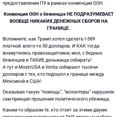
предоставлении ПУ в рамках конвенции ООН.
Конвенция ООН о беженцах НЕ ПОДРАЗУМЕВАЕТ
ВООБЩЕ НИКАКИХ ДЕНЕЖНЫХ СБОРОВ НА
ГРАНИЦЕ.
Вспомните, как Трамп хотел сделать I-589
платной: всего-то 50 долларов. И КАК тогда
возмутились правозащитники, мол, с бедных
беженцев и ТАКИЕ деньжища собирать!
А тут и MostvUSA и Verita собирают тысячи
долларов с тех, кто подошел к границе между
Мексикой и США!
Оказывая такую “помощь”, “волонтеры” нарушили
сам принцип прошения политического убежища.
Каким-то образом те, кто стоят за этими двумя
организациями получили от DHS право на работу