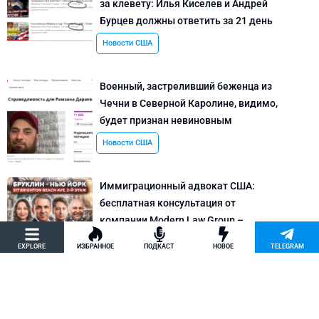
за клевету: Илья Киселев и Андрей
Бурцев должны ответить за 21 день
Новости США
Военный, застреливший беженца из
Чечни в Северной Каролине, видимо,
будет признан невиновным
Новости США
Иммиграционный адвокат США:
бесплатная консультация от
компании Modern Law Group –
политическое убежище в США и др.
EXPLORE
ИЗБРАННОЕ
ПОДКАСТ
НОВОЕ
TELEGRAM
Новости США
Как придумать кейс на политическое
убежище в США: “Тюбики-нелегалы”