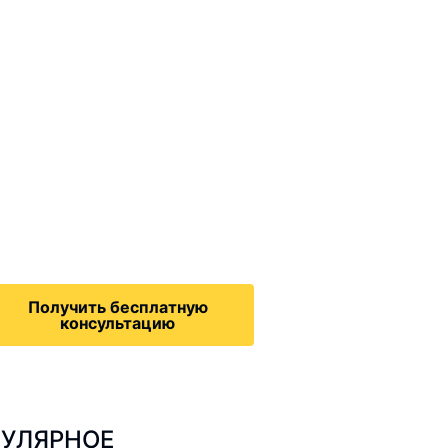
ммиграционные
онсультации
дача на политическое
бежище в США, воссоединение
семьей, запрос на получение
зрешения на работу,
Получить бесплатную
консультацию
УЛЯРНОЕ