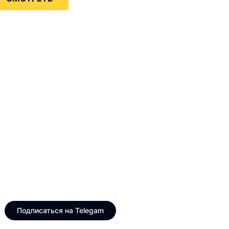
Только интересные и
свежие новости
Telegram канал VinogradUS
Подписаться на Telegam