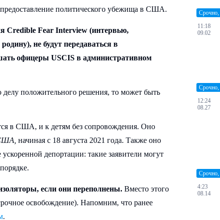
л предоставление политического убежища в США.
Срочно,
11:18
 Credible Fear Interview (интервью,
09.02
одину), не будут передаваться в
ешать офицеры USCIS в административном
Срочно,
 делу положительного решения, то может быть
12:24
08.27
тся в США, и к детям без сопровождения. Оно
США,
начиная с 18 августа 2021 года. Также оно
е ускоренной депортации: такие заявители могут
порядке.
Срочно,
4:23
изоляторы, если они переполнены.
Вместо этого
08.14
срочное освобождение). Напомним, что ранее
м
.