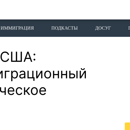
ИММИГРАЦИЯ
ПОДКАСТЫ
ДОСУГ
 США:
П
I
играционный
Пе
ическое
го
жи
По
жи
це