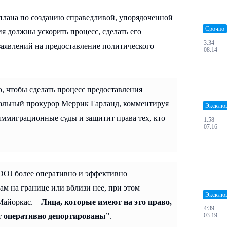
 плана по созданию справедливой, упорядоченной
Срочно
 должны ускорить процесс, сделать его
3:34
заявлений на предоставление политического
08.14
, чтобы сделать процесс предоставления
ральный прокурор Меррик Гарланд, комментируя
Эксклю
иммиграционные суды и защитит права тех, кто
1:58
07.16
DOJ более оперативно и эффективно
ам на границе или вблизи нее, при этом
Эксклю
Майоркас. –
Лица, которые имеют на это право,
4:39
03.19
дут оперативно депортированы
”.