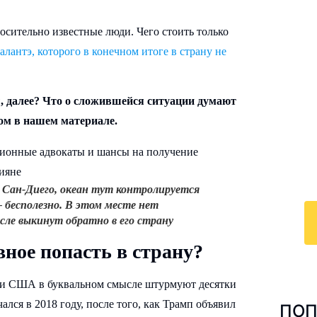
осительно известные люди. Чего стоить только
алантэ, которого в конечном итоге в страну не
И
к
ы, далее? Что о сложившейся ситуации думают
м в нашем материале.
По
у
с 
ра
 Сан-Диего
, океан тут контролируется
– бесполезно. В этом месте нет
сле выкинут обратно в его страну
ное попасть в страну?
й и США в буквальном смысле штурмуют десятки
лся в 2018 году, после того, как Трамп объявил
ПОП