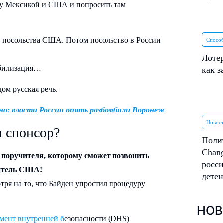
жду Мексикой и США и попросить там
ы посольства США. Потом посольство в России
Спосо
Лотер
обилизация…
как з
ом русская речь.
но: власти России опять разбомбили Воронеж
Новос
 спонсор?
Поли
Chang
и поручителя, которому сможет позвонить
росси
житель США!
дете
мотря на то, что Байден упростил процедуру
НОВ
мент внутренней б
езопасности (DHS)