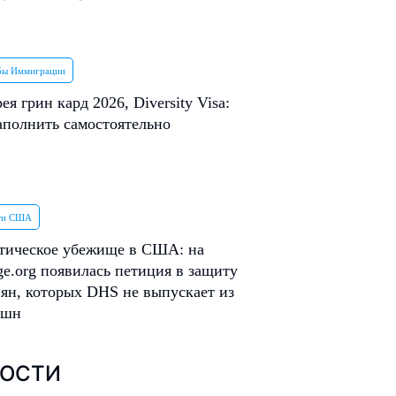
бы Иммиграции
ея грин кард 2026, Diversity Visa:
аполнить самостоятельно
ти США
тическое убежище в США: на
e.org появилась петиция в защиту
ян, которых DHS не выпускает из
ншн
ОСТИ