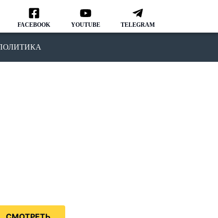
FACEBOOK
YOUTUBE
TELEGRAM
ПОЛИТИКА
ОДКАСТ
MMIGRATION NATION
рвый подкаст, в котором мы
ворим о различных аспектах
зни и адаптации в США.
дкаст IMMIGRATION NATION –
знь в США без купюр и
нзуры.
СМОТРЕТЬ