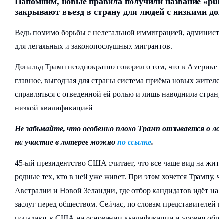
Напомним, новые правила получили название «publ
закрывают въезд в страну для людей с низкими до
Ведь помимо борьбы с нелегальной иммиграцией, админист
для легальных и законопослушных мигрантов.
Дональд Трамп неоднократно говорил о том, что в Америке 
главное, выгодная для страны система приёма новых жителей
справляться с отведенной ей ролью и лишь наводнила стр
низкой квалификацией.
Не забывайте, что особенно плохо Трамп отзывается о л
на участие в лотерее можно
по ссылке
.
45-ый президентство США считает, что все чаще вид на жи
родные тех, кто в ней уже живет. При этом хочется Трампу,
Австралии и Новой Зеландии, где отбор кандидатов идёт н
заслуг перед обществом. Сейчас, по словам представителей
попадают в США на основании квалификации и уровня обра