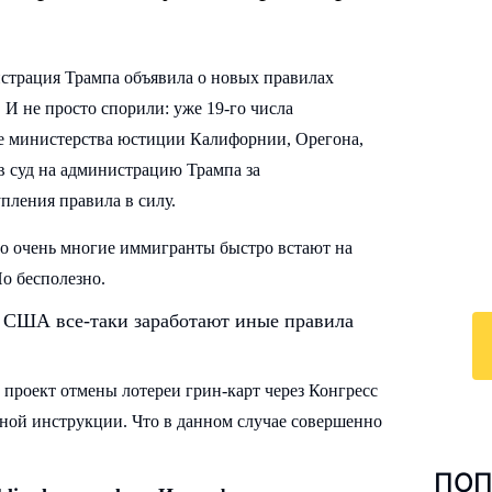
нистрация Трампа объявила о новых правилах
 И не просто спорили: уже 19-го числа
И
е министерства юстиции Калифорнии, Орегона,
к
в суд на администрацию Трампа за
пления правила в силу.
По
у
о очень многие иммигранты быстро встают на
с 
Но бесполезно.
ра
 в США все-таки заработают иные правила
 проект отмены лотереи грин-карт через Конгресс
нной инструкции. Что в данном случае совершенно
ПОП