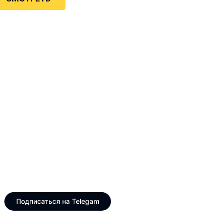
Только интересные и
свежие новости
Telegram канал VinogradUS
Подписаться на Telegam