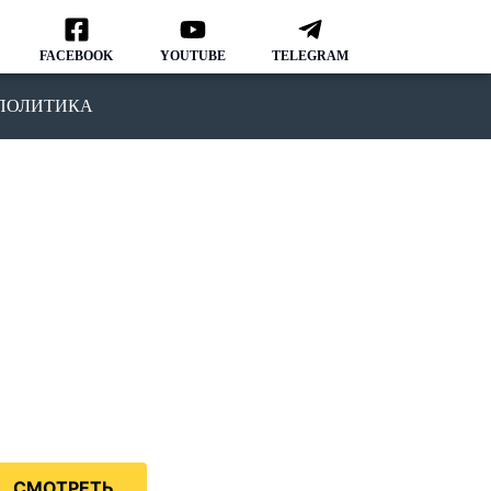
FACEBOOK
YOUTUBE
TELEGRAM
ПОЛИТИКА
ОДКАСТ
MMIGRATION NATION
рвый подкаст, в котором мы
ворим о различных аспектах
зни и адаптации в США.
дкаст IMMIGRATION NATION –
знь в США без купюр и
нзуры.
СМОТРЕТЬ