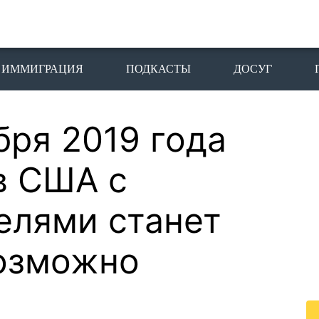
ИММИГРАЦИЯ
ПОДКАСТЫ
ДОСУГ
бря 2019 года
П
I
в США с
Пе
елями станет
го
жи
возможно
По
жи
це