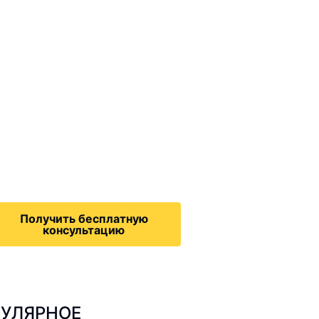
ммиграционные
онсультации
дача на политическое
бежище в США, воссоединение
семьей, запрос на получение
зрешения на работу,
Получить бесплатную
консультацию
УЛЯРНОЕ