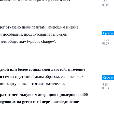
11:18
09.02
удет отказано иммигрантам, имеющим низкие
Срочно,
и пособиями, продуктовыми талонами,
12:24
я общества» («public charge»).
08.27
дной или более социальной льготой, в течение
то семьи с детьми.
Таким образом, если человек
Срочно,
рин-карту снижаются автоматически.
4:23
08.14
 сократит легальную иммиграцию примерно на 400
ндующих на green card через воссоединение