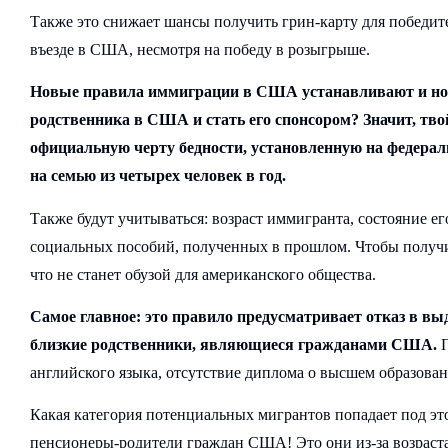
Также это снижает шансы получить грин-карту для победите
въезде в США, несмотря на победу в розыгрыше.
Новые правила иммиграции в США устанавливают и но
родственника в США и стать его спонсором? Значит, тв
официальную черту бедности, установленную на федеральн
на семью из четырех человек в год.
Также будут учитываться: возраст иммигранта, состояние ег
социальных пособий, полученных в прошлом. Чтобы получить
что не станет обузой для американского общества.
Самое главное: это правило предусматривает отказ в вы
близкие родственники, являющиеся гражданами США.
П
английского языка, отсутствие диплома о высшем образован
Какая категория потенциальных мигрантов попадает под э
пенсионеры-родители граждан США! Это они из-за возраста 