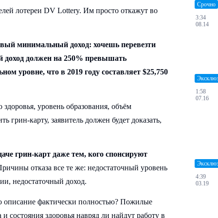
Срочно
лей лотереи DV Lottery. Им просто откажут во
3:34
08.14
вый минимальный доход: хочешь перевезти
ой доход должен на 250% превышать
ом уровне, что в 2019 году составляет $25,750
Эксклю
1:58
07.16
о здоровья, уровень образования, объём
 грин-карту, заявитель должен будет доказать,
даче грин-карт даже тем, кого спонсируют
Эксклю
ричины отказа все те же: недостаточный уровень
4:39
ии, недостаточный доход.
03.19
то описание фактически полностью? Пожилые
и состояния здоровья навряд ли найдут работу в