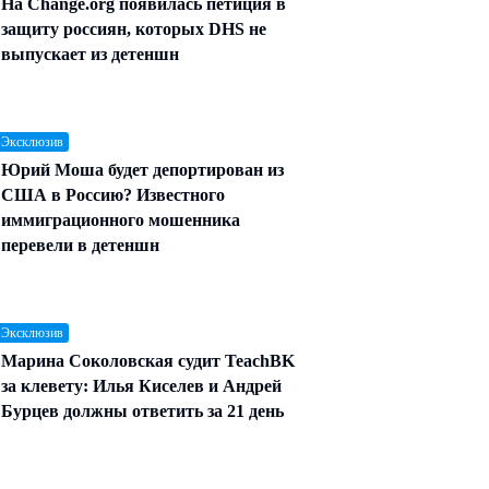
На Change.org появилась петиция в
защиту россиян, которых DHS не
выпускает из детеншн
 Эксклюзив
Юрий Моша будет депортирован из
США в Россию? Известного
иммиграционного мошенника
перевели в детеншн
 Эксклюзив
Марина Соколовская судит TeachBK
за клевету: Илья Киселев и Андрей
Бурцев должны ответить за 21 день