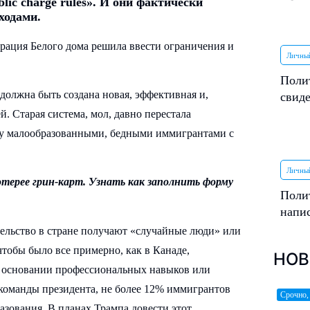
ic charge rules». И они фактически
ходами.
рация Белого дома решила ввести ограничения и
Личны
Поли
должна быть создана новая, эффективная и,
свиде
. Старая система, мол, давно перестала
ану малообразованными, бедными иммигрантами с
Личны
отерее грин-карт. Узнать как заполнить форму
Поли
напи
тельство в стране получают «случайные люди» или
 чтобы было все примерно, как в Канаде,
НОВ
а основании профессиональных навыков или
 команды президента, не более 12% иммигрантов
Срочно,
зования. В планах Трампа довести этот