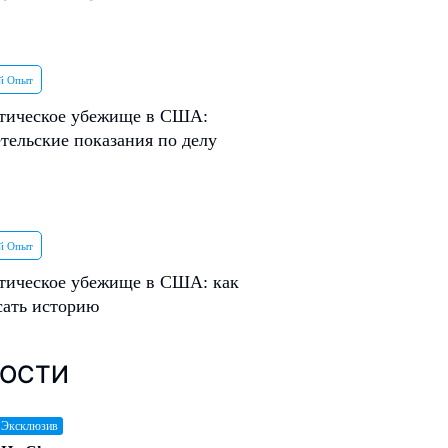
й Опыт
тическое убежище в США:
тельские показания по делу
й Опыт
тическое убежище в США: как
сать историю
ОСТИ
 Эксклюзив