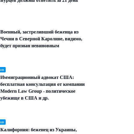
Бурцев должны ответить за 21 день
Военный, застреливший беженца из
Чечни в Северной Каролине, видимо,
будет признан невиновным
зив
Иммиграционный адвокат США:
бесплатная консультация от компании
Modern Law Group - политическое
убежище в США и др.
зив
Калифорния: беженец из Украины,