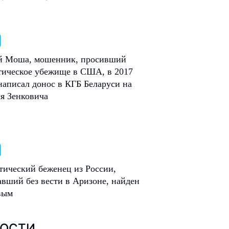
 Моша, мошенник, просивший
тическое убежище в США, в 2017
написал донос в КГБ Беларуси на
я Зенковича
тический беженец из России,
вший без вести в Аризоне, найден
вым
ОСТИ