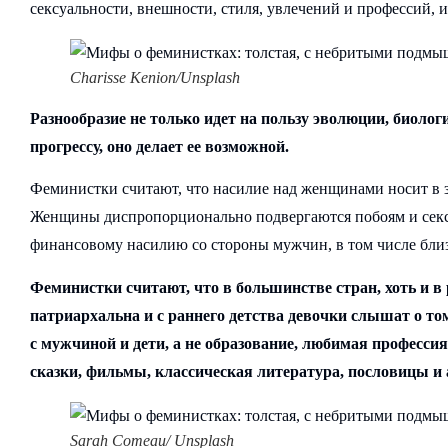
сексуальности, внешности, стиля, увлечений и профессий,
Сharisse Kenion/Unsplash
Разнообразие не только идет на пользу эволюции, биоло
прогрессу, оно делает ее возможной.
Феминистки считают, что насилие над женщинами носит в з
Женщины диспропорционально подвергаются побоям и секс
финансовому насилию со стороны мужчин, в том числе близ
Феминистки считают, что в большинстве стран, хоть и в р
патриархальна и с раннего детства девочки слышат о т
с мужчиной и дети, а не образование, любимая професси
сказки, фильмы, классическая литература, пословицы и
Sarah Comeau/ Unsplash