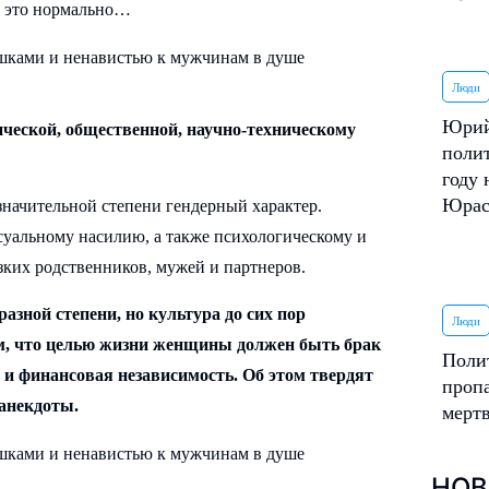
 и это нормально…
Люди
Юрий
гической, общественной, научно-техническому
поли
году 
Юрас
начительной степени гендерный характер.
уальному насилию, а также психологическому и
ких родственников, мужей и партнеров.
азной степени, но культура до сих пор
Люди
ом, что целью жизни женщины должен быть брак
Поли
я и финансовая независимость. Об этом твердят
пропа
 анекдоты.
мерт
НОВ