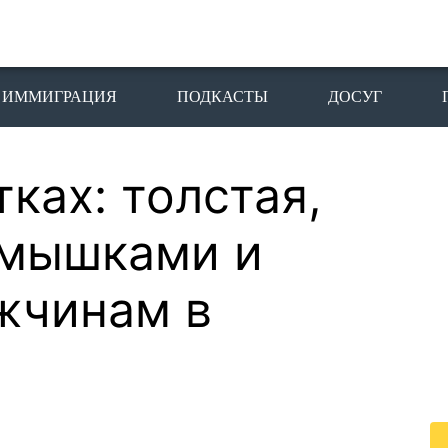
ИММИГРАЦИЯ
ПОДКАСТЫ
ДОСУГ
ках: толстая,
П
I
дмышками и
Пе
жчинам в
го
жи
По
жи
це