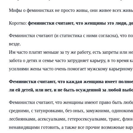
Мифы о феминистках не просто живы, они живее всех жив
Коротко:
феминистки считают, что женщины это люди, д
Феминистки считают (и статистика с ними согласна), что п
везде.
Им часто платят меньше за ту же работу, есть запреты или 
забота о детях и семье часто затрудняет карьеру, в то вре
усилиями жены часто очень помогает мужскому карьерному 
Феминистки считают, что каждая женщина имеет полное 
ли ей детей, или нет, и не быть осужденной за любой выб
Феминистки считают, что женщины имеют право быть любым
средними, с татуировками, без оных, замужними, одинокими
лесбиянками, асексуалками, гетеросексуалками, транс, ф
ненавидящими готовить, а также все прочие возможные ва