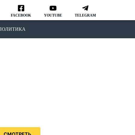
FACEBOOK
YOUTUBE
TELEGRAM
ПОЛИТИКА
ОДКАСТ
MMIGRATION NATION
рвый подкаст, в котором мы
ворим о различных аспектах
зни и адаптации в США.
дкаст IMMIGRATION NATION –
знь в США без купюр и
нзуры.
СМОТРЕТЬ