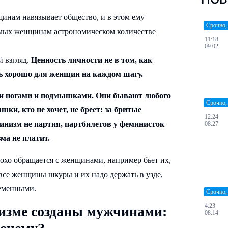
щинам навязывает общество, и в этом ему
Срочно,
мых женщинам астрономическом количестве
11:18
09.02
 взгляд.
Ценность личности не в том, как
ь хорошо для женщин на каждом шагу.
ми ногами и подмышками. Они бывают любого
Срочно,
шки, кто не хочет, не бреет: за бритые
12:24
инизм не партия, партбилетов у феминисток
08.27
ма не платит.
лохо обращается с женщинами, например бьет их,
 все женщины шкуры и их надо держать в узде,
ременными.
Срочно,
4:23
изме созданы мужчинами:
08.14