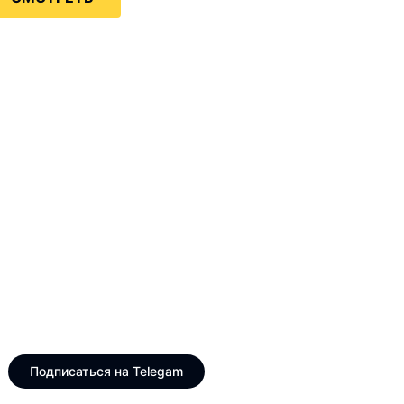
Только интересные и
свежие новости
Telegram канал VinogradUS
Подписаться на Telegam