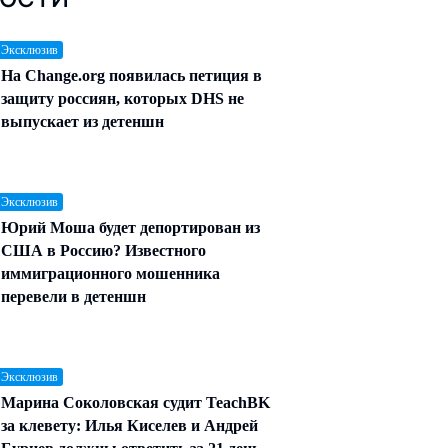
 Эксклюзив
На Change.org появилась петиция в
защиту россиян, которых DHS не
выпускает из детеншн
 Эксклюзив
Юрий Моша будет депортирован из
США в Россию? Известного
иммиграционного мошенника
перевели в детеншн
 Эксклюзив
Марина Соколовская судит TeachBK
за клевету: Илья Киселев и Андрей