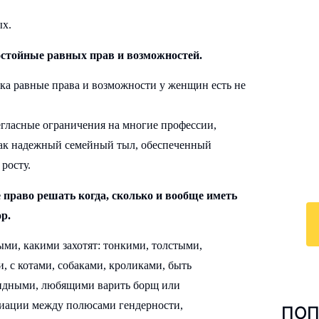
ых.
остойные равных прав и возможностей.
И
ока равные права и возможности у женщин есть не
к
негласные ограничения на многие профессии,
По
мя как надежный семейный тыл, обеспеченный
у
с 
росту.
ра
право решать когда, сколько и вообще иметь
ор.
и, какими захотят: тонкими, толстыми,
, с котами, собаками, кроликами, быть
люидными, любящими варить борщ или
риации между полюсами гендерности,
ПОП