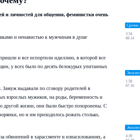
почему?
й и личностей для общения, феминистки очень
Срочно
3:34
08.14
 пришли и все испортили идиллию, в которой все
щин, у всех было по десять белокурых упитанных
Эксклю
1:58
07.16
. Замуж выдавали по сговору родителей в
мых взрослых мужиков, на роды, беременность и
 о другой жизни, они были быстро похоронены. С
орянки, но и им приходилось рожать столько,
Эксклю
4:39
за обвинений в харассменте и изнасилованиях, а