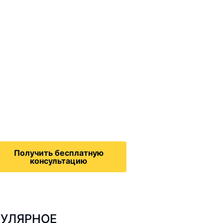
ммиграционные
онсультации
дача на политическое
бежище в США, воссоединение
семьей, запрос на получение
зрешения на работу,
Получить бесплатную
консультацию
УЛЯРНОЕ