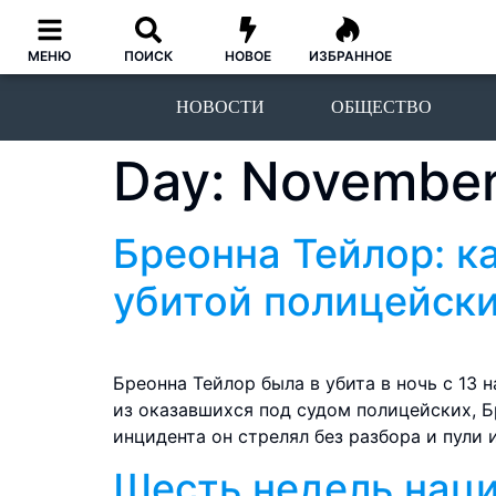
МЕНЮ
ПОИСК
НОВОЕ
ИЗБРАННОЕ
НОВОСТИ
ОБЩЕСТВО
Day:
November
Бреонна Тейлор: к
убитой полицейски
Бреонна Тейлор была в убита в ночь с 13 
из оказавшихся под судом полицейских, Бр
инцидента он стрелял без разбора и пули и
Шесть недель нац