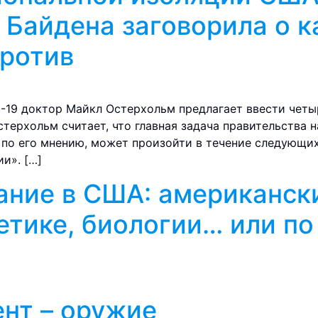
 Байдена заговорила о 
против
D-19 доктор Майкл Остерхольм предлагает ввести че
терхольм считает, что главная задача правительства 
, по его мнению, может произойти в течение следующи
и». […]
ание в США: американск
етике, биологии… или по 
ент – оружие