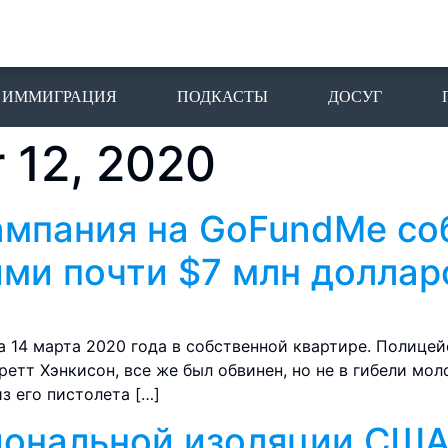
ИММИГРАЦИЯ
ПОДКАСТЫ
ДОСУГ
 12, 2020
ампания на GoFundMe со
ми почти $7 млн доллар
на 14 марта 2020 года в собственной квартире. Полице
етт Хэнкисон, все же был обвинен, но не в гибели мол
з его пистолета […]
иональной изоляции США