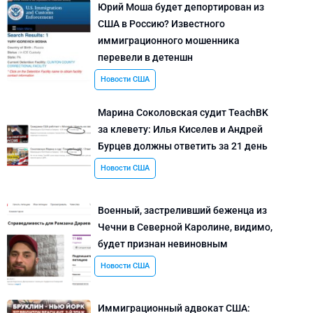
Юрий Моша будет депортирован из
США в Россию? Известного
иммиграционного мошенника
перевели в детеншн
Новости США
Марина Соколовская судит TeachBK
за клевету: Илья Киселев и Андрей
Бурцев должны ответить за 21 день
Новости США
Военный, застреливший беженца из
Чечни в Северной Каролине, видимо,
будет признан невиновным
Новости США
Иммиграционный адвокат США: