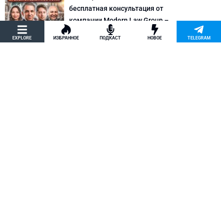
бесплатная консультация от
компании Modern Law Group –
политическое убежище в США и др.
EXPLORE
ИЗБРАННОЕ
ПОДКАСТ
НОВОЕ
TELEGRAM
Новости США
Как придумать кейс на политическое
убежище в США: “Тюбики-нелегалы”
считают, что Илья Киселев, TeachBK,
создал фальшивую историю
Внимание, Афера
Марина Соколовская начала
кампанию, чтобы остановить клевету
TeachBK: Илья Киселев и Андрей
Бурцев врут, что она шпионит для
Кремля
Внимание, Афера