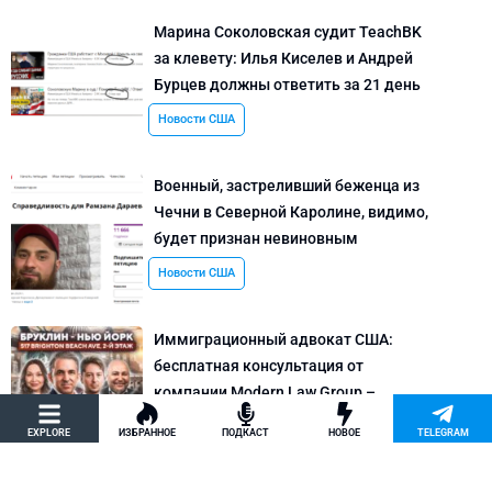
Марина Соколовская судит TeachBK
за клевету: Илья Киселев и Андрей
Бурцев должны ответить за 21 день
Новости США
Военный, застреливший беженца из
Чечни в Северной Каролине, видимо,
будет признан невиновным
Новости США
Иммиграционный адвокат США:
бесплатная консультация от
компании Modern Law Group –
политическое убежище в США и др.
EXPLORE
ИЗБРАННОЕ
ПОДКАСТ
НОВОЕ
TELEGRAM
Новости США